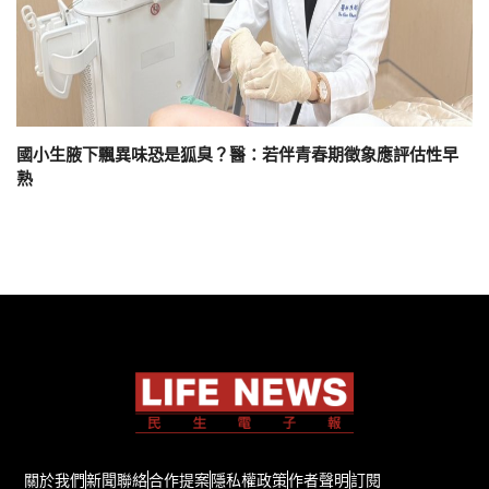
國小生腋下飄異味恐是狐臭？醫：若伴青春期徵象應評估性早
熟
關於我們
新聞聯絡
合作提案
隱私權政策
作者聲明
訂閱