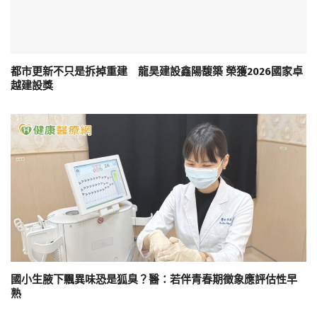
都市更新不只是拆掉重建 龍昊建設鑫陽馥築 榮獲2026國家卓
越建設獎
國小生腋下飄異味恐是狐臭？醫：若伴青春期徵象應評估性早
熟