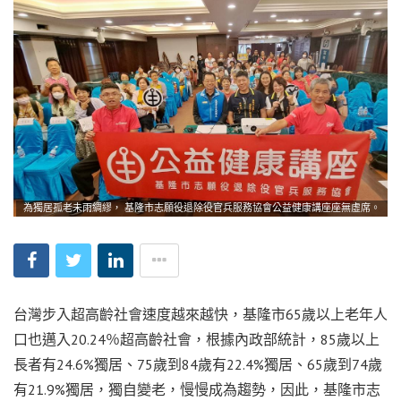
為獨居孤老未雨綢繆， 基隆市志願役退除役官兵服務協會公益健康講座座無虛席。
台灣步入超高齡社會速度越來越快，基隆市65歲以上老年人
口也邁入20.24％超高齡社會，根據內政部統計，85歲以上
長者有24.6%獨居、75歲到84歲有22.4%獨居、65歲到74歲
有21.9%獨居，獨自變老，慢慢成為趨勢，因此，基隆市志