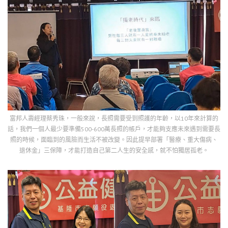
富邦人壽經理蔡秀珠，一般來說，長照需要受到照護的年齡，以10年來計算的
話，我們一個人最少要準備500-600萬長照的帳戶，才能夠支應未來遇到需要長
照的時候，面臨到的風險而生活不被改變。因此提早部署「醫療、重大傷病、
退休金」三保障，才能打造自己第二人生的安全感，就不怕獨居孤老。