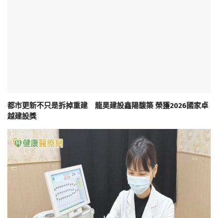
都市更新不只是拆掉重建 龍昊建設鑫陽馥築 榮獲2026國家卓
越建設獎