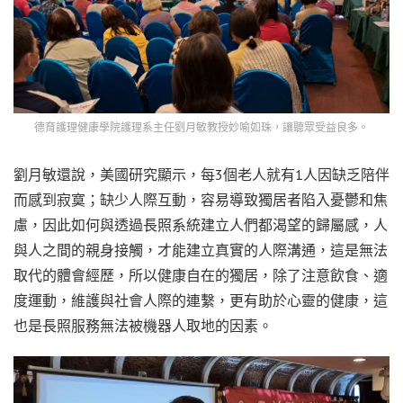
德育護理健康學院護理系主任劉月敏教授妙喻如珠，讓聽眾受益良多。
劉月敏還說，美國研究顯示，每3個老人就有1人因缺乏陪伴
而感到寂寞；缺少人際互動，容易導致獨居者陷入憂鬱和焦
慮，因此如何與透過長照系統建立人們都渴望的歸屬感，人
與人之間的親身接觸，才能建立真實的人際溝通，這是無法
取代的體會經歷，所以健康自在的獨居，除了注意飲食、適
度運動，維護與社會人際的連繫，更有助於心靈的健康，這
也是長照服務無法被機器人取地的因素。