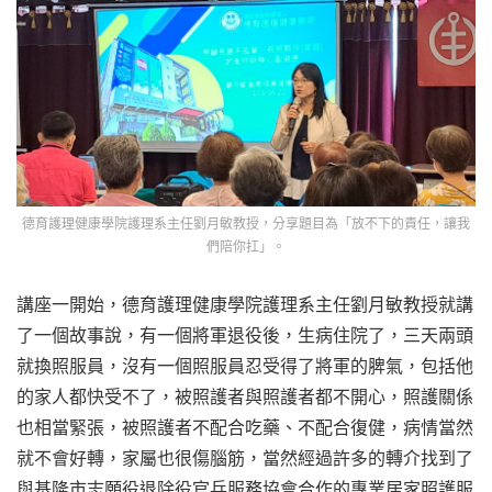
德育護理健康學院護理系主任劉月敏教授，分享題目為「放不下的責任，讓我
們陪你扛」。
講座一開始，德育護理健康學院護理系主任劉月敏教授就講
了一個故事說，有一個將軍退役後，生病住院了，三天兩頭
就換照服員，沒有一個照服員忍受得了將軍的脾氣，包括他
的家人都快受不了，被照護者與照護者都不開心，照護關係
也相當緊張，被照護者不配合吃藥、不配合復健，病情當然
就不會好轉，家屬也很傷腦筋，當然經過許多的轉介找到了
與基隆市志願役退除役官兵服務協會合作的專業居家照護服