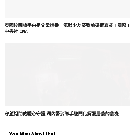
泰國校園槍手由祖父母撫養 沉默少友案發前疑遭霸凌 | 國際 |
中央社 CNA
守望相助的暖心守護 湖內警消聯手破門化解獨居翁的危機
You May Also Like!