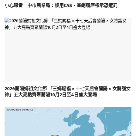
小心踩雷 中市農業局：誤用CAS、產銷履歷標示恐遭罰
2026蘭陽媽祖文化節 「三媽賜福 × 十七天后會蘭陽 × 女將護女
神」五大亮點齊聚蘭陽10月2日至4日盛大登場