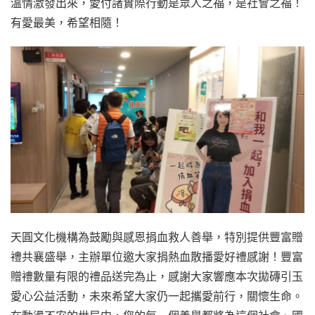
溫情激發出來，愛付諸實際行動是眾人之福，是社會之福！
有愛最美，希望相隨！
天圓文化機構為鼓勵與感恩捐血救人善舉，特別提供豐富贈
禮共襄盛舉，主辦單位邀大家捐熱血散播愛好禮感謝！豐富
贈禮數量有限的禮品送完為止，感謝大家響應本次拋磚引玉
愛心公益活動，未來希望大家仍一起攜愛前行，關懷生命。