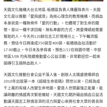
天圓文化機構大台北地區-板橋區負責人陳麗珠表示，天圓
文化是以推動「愛與感恩」為核心理念的教育機構，而捐血
本身就是一種無條件「愛的行動」，也體現了對生命的關
懷。是以一種不求回報、無私奉獻的方式，將愛傳遞給需要
幫助的人。今天共120餘位志工於現場分上、下午輪流服
務，預估今日將達成350袋至400袋，板橋捐血站活動於
17:00截止。今日未及參與者，預告2/22在桃園中壢、中部
地區3/08 均有陸續推動愛心公益活動，非常歡迎您一起來
拋磚引玉捐熱血助人。
天圓文化推動社會公益不落人後，創辦人太陽盛德導師自
2010年出版第一本《超級生命密碼》問世以來，已經為成
千上萬的有緣人改變生命地圖。愛是人世間最強正能量，能
讓疏離的情感再次緊密連結，天圓文化期許藉由捐血公益活
動讓天圓志工熱情澎湃的活力與愛心來將社會大眾的善良與