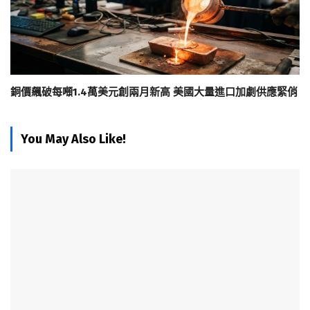
銅價飆破每噸1.4萬美元創兩月新高 美國大量進口加劇供應緊俏
You May Also Like!