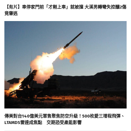
【有片】車停家門前「才剛上車」就被撞 大溪男轉彎失控釀2傷
竟肇逃
傳美對台140億美元軍售聚焦防空升級！500枚愛三增程飛彈、
LTAMDS雷達成焦點 交期恐受產能影響