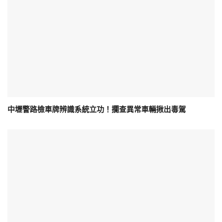
中壢警路檢車牌辨識系統立功！攔查異常車輛揪出毒駕