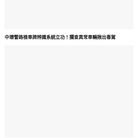
中壢警路檢車牌辨識系統立功！攔查異常車輛揪出毒駕