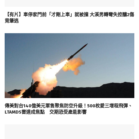
【有片】車停家門前「才剛上車」就被撞 大溪男轉彎失控釀2傷
竟肇逃
傳美對台140億美元軍售聚焦防空升級！500枚愛三增程飛彈、
LTAMDS雷達成焦點 交期恐受產能影響