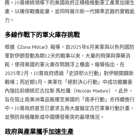
務。川普總統領導下的美國政府正積極推動軍工產業加速生
產，以確保戰備能量，並同時展示新一代精準武器的實戰能
力。
多線作戰下的軍火庫存挑戰
根據《Zona Militar》報導，自2025年6月美軍與以色列國防
軍對伊朗發動為期12天的戰事以來，大量的飛彈與彈藥消
耗，使得美國的軍火庫存問題浮上檯面。報導指出，在
2025年2月，川普政府透過「史詩怒火行動」對伊朗開闢新
戰場；而近期1月，美軍在「絕對決心行動」中成功撤離委
內瑞拉前總統尼古拉斯·馬杜羅（Nicolás Maduro）。此外，
旨在阻止南美洲毒品販運至美國的「南矛行動」亦持續進行
中。川普政府甚至已要求五角大廈擬定古巴軍事行動計畫，
並預防與俄羅斯或中國爆發衝突的最壞情況。
政府與產業攜手加速生產