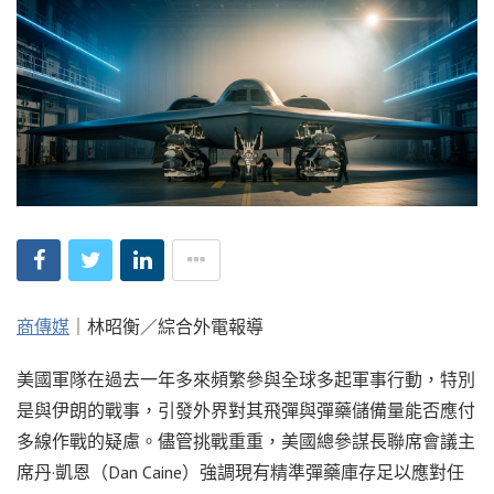
商傳媒
｜林昭衡／綜合外電報導
美國軍隊在過去一年多來頻繁參與全球多起軍事行動，特別
是與伊朗的戰事，引發外界對其飛彈與彈藥儲備量能否應付
多線作戰的疑慮。儘管挑戰重重，美國總參謀長聯席會議主
席丹·凱恩（Dan Caine）強調現有精準彈藥庫存足以應對任