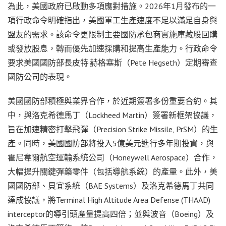
為此，美國政府已啟動多項應對措施。2026年1月發布的一
項行政命令明確指出，美國軍工生產速度不足以滿足自身與
盟友的需求。該命令更限制主要國防承包商實施庫藏股回購
或發放股息，轉而優先加速採購和提高生產能力。行政命令
要求美國國防部長皮特·赫格塞斯（Pete Hegseth）定期審查
國防公司的表現。
美國國防部積極與業界合作，於近期簽署多份重要合約。其
中，與洛克希德馬丁（Lockheed Martin）簽署新框架協議，
旨在加速精密打擊飛彈（Precision Strike Missile, PrSM）的生
產。同時，美國國防部將投入5億美元進行多年期投資，與
霍尼韋爾航空運輸系統公司（Honeywell Aerospace）合作，
大幅提升關鍵彈藥零件（包括導航系統）的產量。此外，美
國國防部、貝宜系統（BAE Systems）及洛克希德馬丁共同
達成協議，將Terminal High Altitude Area Defense (THAAD)
interceptor的導引頭產量提高四倍；並與波音（Boeing）及