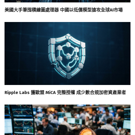
美國大手筆囤積繪圖處理器 中國以低價模型搶攻全球AI市場
Ripple Labs 獲歐盟 MiCA 完整授權 成少數合規加密資產業者