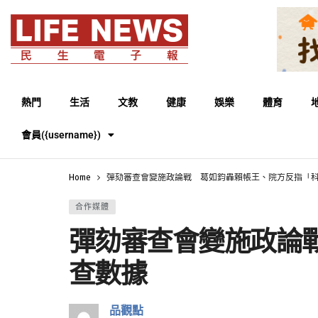
熱門
生活
文教
健康
娛樂
體育
會員({username})
Home
彈劾審查會變施政論戰 葛如鈞轟賴帳王、院方反指「
合作媒體
彈劾審查會變施政論
查數據
品觀點