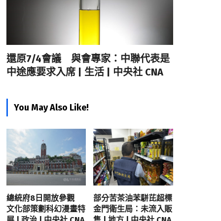
還原7/4會議 與會專家：中聯代表是
中途應要求入席 | 生活 | 中央社 CNA
You May Also Like!
總統府8日開放參觀
部分苦茶油苯駢芘超標
文化部策劃科幻漫畫特
金門衛生局：未流入販
展 | 政治 | 中央社 CNA
售 | 地方 | 中央社 CNA