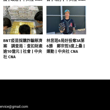
BNT疫苗採購詐騙慈濟
林昱珉6局好投奪3A第
案 調查局：查扣財產
6勝 鄭宗哲3度上壘 |
逾10億元 | 社會 | 中央
運動 | 中央社 CNA
社 CNA
service@gmail.com