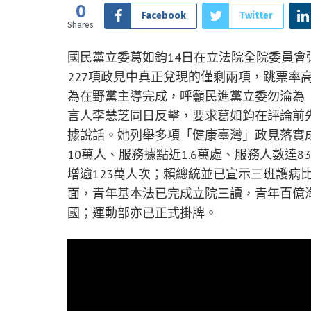
0
Facebook
Twitter
Shares
國民黨立委葛如鈞14日在立法院全院委員會
227項政見中真正兌現的僅剩兩項，跳票率高
為在野黨主導完成，呼籲民進黨立委勿淪為
言人李慧芝同日反擊，要求葛如鈞在評論前
據說話。她列舉多項「健康臺灣」政見落實成果
10萬人、服務據點近1.6萬處、服務人數達8
增逾123萬人次；賴總統並已宣示三班護病比
面，青年基本法已完成立院三讀，青年百億海外
國；運動部亦已正式掛牌。