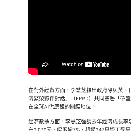
在對外經貿方面，李慧芝指出政府除與英、
濟繁榮夥伴對話」（EPPD）共同簽署「矽
在全球AI供應鏈的關鍵地位。
經濟數據方面，李慧芝強調去年經濟成長率達8
升2,030元、幅度逾7%，超過247萬勞工