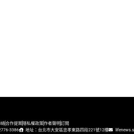
聯絡
合作提案
隱私權政策
作者聲明
訂閱
776-3386
地址：台北市大安區忠孝東路四段221號12樓
lifenews.