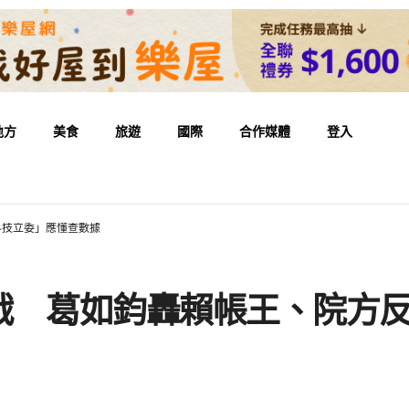
地方
美食
旅遊
國際
合作媒體
登入
科技立委」應懂查數據
戰 葛如鈞轟賴帳王、院方