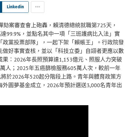
Linkedin
彈劾案審查會上砲轟，賴清德總統就職第725天，
達99.9%，並點名其中一項「三班護病比入法」實
「政黨投票部隊」，一起下架「賴帳王」。行政院發
先做好事實查核，並以「科技立委」自詡者更應以數
：2026年長照預算達1,153億元、照服人力突破
3萬人；2025年五癌篩檢服務605萬人次，較前一年
將於2026年520起分階段上路。青年與體育政策方
圓夢基金成立，2026年預計選送3,000名青年出