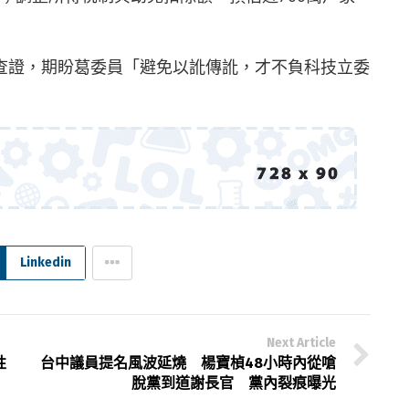
查證，期盼葛委員「避免以訛傳訛，才不負科技立委
Linkedin
Next Article
性
台中議員提名風波延燒 楊寶楨48小時內從嗆
脫黨到道謝長官 黨內裂痕曝光