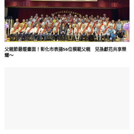
父親節最暖畫面！彰化市表揚56位模範父親 兒孫獻花共享榮
耀～