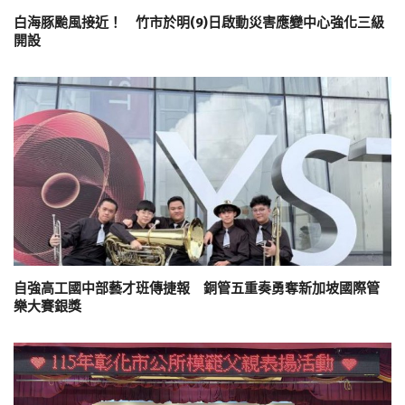
白海豚颱風接近！ 竹市於明(9)日啟動災害應變中心強化三級
開設
自強高工國中部藝才班傳捷報 銅管五重奏勇奪新加坡國際管
樂大賽銀獎