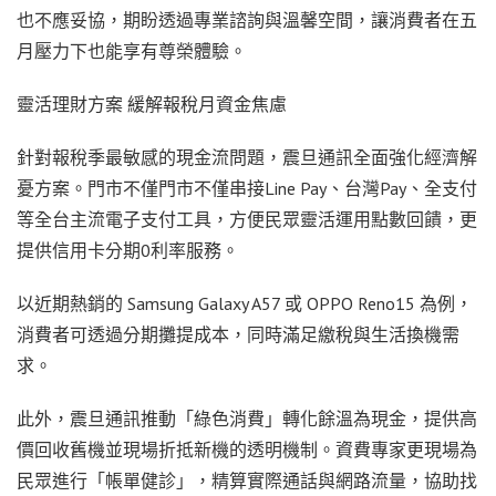
也不應妥協，期盼透過專業諮詢與溫馨空間，讓消費者在五
月壓力下也能享有尊榮體驗。
靈活理財方案 緩解報稅月資金焦慮
針對報稅季最敏感的現金流問題，震旦通訊全面強化經濟解
憂方案。門市不僅門市不僅串接Line Pay、台灣Pay、全支付
等全台主流電子支付工具，方便民眾靈活運用點數回饋，更
提供信用卡分期0利率服務。
以近期熱銷的 Samsung Galaxy A57 或 OPPO Reno15 為例，
消費者可透過分期攤提成本，同時滿足繳稅與生活換機需
求。
此外，震旦通訊推動「綠色消費」轉化餘溫為現金，提供高
價回收舊機並現場折抵新機的透明機制。資費專家更現場為
民眾進行「帳單健診」，精算實際通話與網路流量，協助找