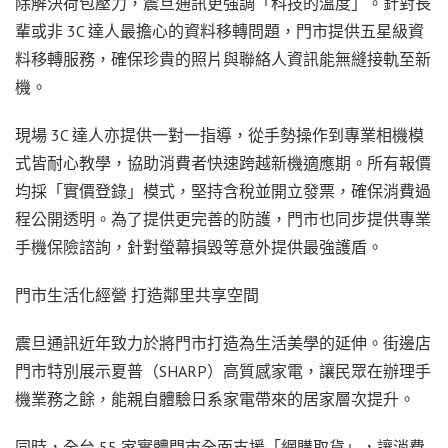
除解決荷包壓力，震旦通訊更強調「科技的溫度」。針對長
輩或非 3C 達人最擔心的資料移轉問題，門市提供五星級資
料移轉服務，確保珍貴的照片與聯絡人資訊能無縫接軌至新
機。
現場 3C 達人亦提供一對一指導，從手勢操作到專業相機模
式皆耐心教學，協助消費者快速跨越新機適應期。所有報價
均採「實價登錄」模式，堅持含稅並開立發票，確保消費過
程公開透明。為了提供更完善的防護，門市也同步提供專業
手機保險諮詢，針對螢幕損毀等意外提供最強護盾。
門市生活化經營 打造鄰里共享空間
震旦通訊近年致力於將門市打造為生活美學的延伸。街邊店
門市特別展示夏普（SHARP）高質感家電，讓民眾在辦理手
機業務之餘，能親自體驗日系家電帶來的居家層次提升。
同時，全台 55 家實體門市全面支援「網購取貨」，讓消費