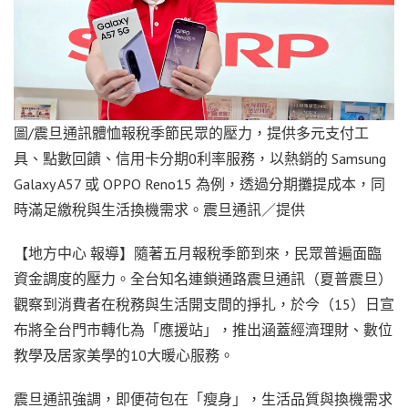
圖/震旦通訊體恤報稅季節民眾的壓力，提供多元支付工
具、點數回饋、信用卡分期0利率服務，以熱銷的 Samsung
Galaxy A57 或 OPPO Reno15 為例，透過分期攤提成本，同
時滿足繳稅與生活換機需求。震旦通訊／提供
【地方中心 報導】隨著五月報稅季節到來，民眾普遍面臨
資金調度的壓力。全台知名連鎖通路震旦通訊（夏普震旦）
觀察到消費者在稅務與生活開支間的掙扎，於今（15）日宣
布將全台門市轉化為「應援站」，推出涵蓋經濟理財、數位
教學及居家美學的10大暖心服務。
震旦通訊強調，即便荷包在「瘦身」，生活品質與換機需求