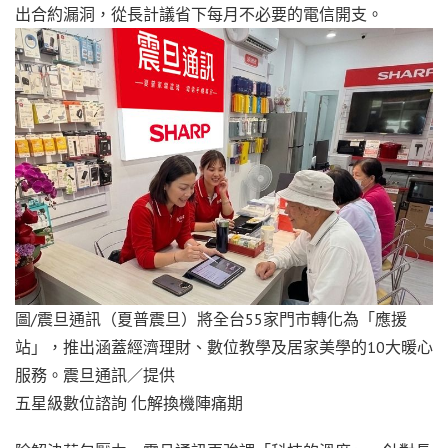
出合約漏洞，從長計議省下每月不必要的電信開支。
圖/震旦通訊（夏普震旦）將全台55家門市轉化為「應援
站」，推出涵蓋經濟理財、數位教學及居家美學的10大暖心
服務。震旦通訊／提供
五星級數位諮詢 化解換機陣痛期