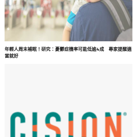
年輕人周末補眠！研究：憂鬱症機率可能低逾4成 專家提醒適
當就好