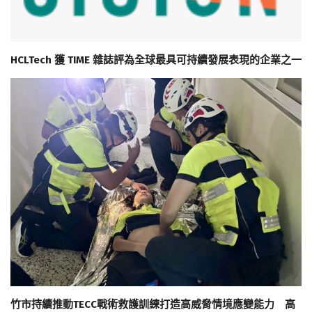
HCLTech 獲 TIME 雜誌評為全球最具可持續發展表現的企業之一
竹市持續推動TECC戰術救護訓練打造高威脅情境應變能力 高