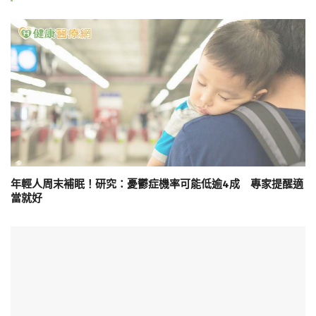
年輕人周末補眠！研究：憂鬱症機率可能低逾4成 專家提醒適
當就好