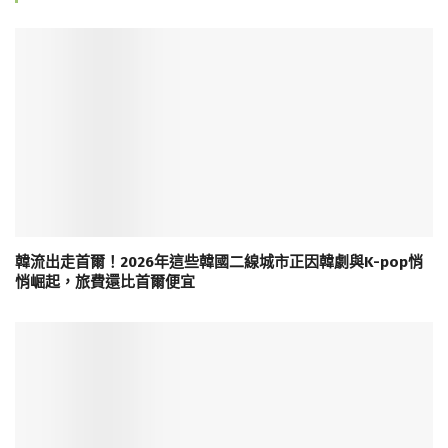
韓流出走首爾！2026年這些韓國二線城市正因韓劇與K-pop悄
悄崛起，旅費還比首爾便宜