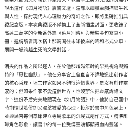
說出道作《如月物語》震驚文壇。這部以細膩筆觸描繪生死
與人性、探討現代人心理壓力的奇幻之作，即將重磅推出典
藏紀念版。本次典藏版不僅換上了全新插畫封面，更收錄了
高達三萬字的全新番外篇《葉月別傳》與精裝金句寫真小
冊，邀請讀者再次搭上那輛開往未知彼岸的昭和老式火車，
展開一場跨越生死的文學對話。
渚央的作品之所以迷人，在於他那超越年齡的早熟視角與獨
特的「厭世幽默」。他在分享會上曾直言不諱地道出創作者
的核心哲理，坦言作家如果不夠恨這個世界，是沒有創作靈
感的；但如果作家不愛這個世界，也沒辦法把靈感訴諸文
字。這份矛盾完美地體現在《如月物語》中，他將自己國中
時期憤世嫉俗卻又渴望被愛的心理，投射於書中角色身上，
並透過替每個章節建立專屬歌單的沉浸式創作方式，精準雕
琢角色形象，讓書中的每一位受傷靈魂都顯得血肉豐滿。