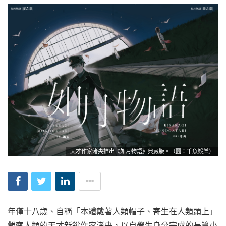
天才作家渚央推出《如月物語》典藏版。（圖：千魚娛樂）
年僅十八歲、自稱「本體戴著人類帽子、寄生在人類頭上」
觀察人類的天才新銳作家渚央，以自學生身分完成的長篇小