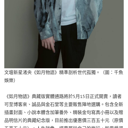
文壇新星渚央《如月物語》精準剖析世代孤獨。（圖：千魚
娛樂）
《如月物語》典藏版實體通路將於5月15日正式開賣，讀者
可至博客來、誠品與金石堂等主要販售陣地選購。包含全新
插畫封面、小說本體含加筆番外、精裝金句寫真小冊以及贈
品明信片的典藏紀念版，目前推出優惠價三百五十元（原價