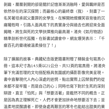
剝繭，層層剝開的卻是關於記憶漸漸消融時，愛與羈絆是否
依然存在的深沉探問；而最核心的最終章〈我〉，刻畫了一
名笑著坦承弒父重罪的女學生，在解開她燦爛笑容背後的沉
痛犧牲時，引路人面具底下的真實身分與過去也將迎來全面
揭曉，將生與死的文學抉擇推向最高潮。渚央《如月物語》
精準剖析世代孤獨，在新書試讀會中，網友爆哭表示：「千
瘡百孔的靈魂被溫柔接住了！」
除了擴展的故事，典藏紀念版更隨書附贈了精裝金句寫真小
冊。這本尺寸為14.5乘以21公分、共32頁的寫真冊，將渚央
筆下充滿哲理的文句搭配極具氛圍感的攝影影像完美呈現。
書中直擊現代人內心深處的迷惘，點出實際上囚禁我們的從
來都不是牢籠，而是自己的心；同時也寫下對於生死的深刻
辯證，直言「怕死」與「想要活著」是截然不同的概念，正
是因為真正理解死亡，人們才會更加拚命地想要活下去；並
溫柔地提醒讀者，即使身處再艱苦的寒冬也能結出甜美的果