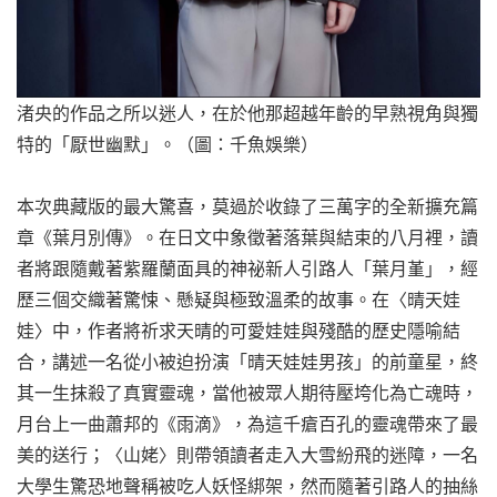
渚央的作品之所以迷人，在於他那超越年齡的早熟視角與獨
特的「厭世幽默」。（圖：千魚娛樂）
本次典藏版的最大驚喜，莫過於收錄了三萬字的全新擴充篇
章《葉月別傳》。在日文中象徵著落葉與結束的八月裡，讀
者將跟隨戴著紫羅蘭面具的神祕新人引路人「葉月堇」，經
歷三個交織著驚悚、懸疑與極致溫柔的故事。在〈晴天娃
娃〉中，作者將祈求天晴的可愛娃娃與殘酷的歷史隱喻結
合，講述一名從小被迫扮演「晴天娃娃男孩」的前童星，終
其一生抹殺了真實靈魂，當他被眾人期待壓垮化為亡魂時，
月台上一曲蕭邦的《雨滴》，為這千瘡百孔的靈魂帶來了最
美的送行；〈山姥〉則帶領讀者走入大雪紛飛的迷障，一名
大學生驚恐地聲稱被吃人妖怪綁架，然而隨著引路人的抽絲