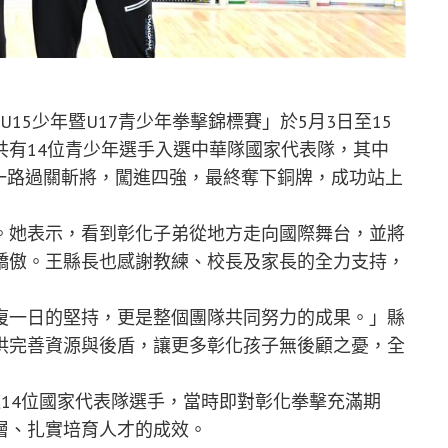
U15少年暨U17青少年拳擊錦標賽」於5月3日至15
共有14位青少年選手入選中華隊國家代表隊，其中
中一路過關斬將，闖進四強，最終奪下銅牌，成功站上
。她表示，看到彰化子弟從地方走向國際舞台，並將
驕傲。王縣長也感謝教練、校長及家長的全力支持，
復一日的堅持，更是整個團隊共同努力的成果。」縣
供完善資源與後盾，讓更多彰化孩子無後顧之憂，全
14位國家代表隊選手，當時即對彰化拳擊充滿期
層、扎實培育人才的成效。