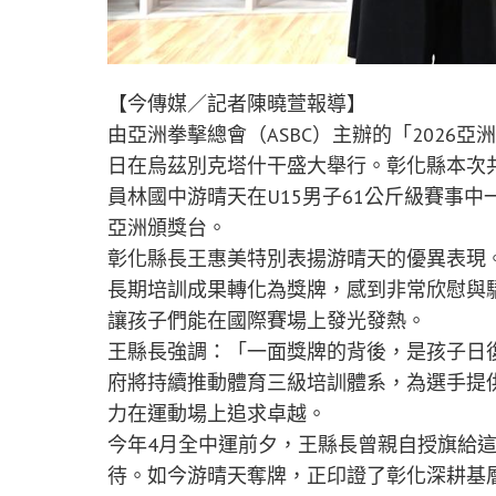
【今傳媒／記者陳曉萱報導】
由亞洲拳擊總會（ASBC）主辦的「2026亞洲
日在烏茲別克塔什干盛大舉行。彰化縣本次
員林國中游晴天在U15男子61公斤級賽事
亞洲頒獎台。
彰化縣長王惠美特別表揚游晴天的優異表現
長期培訓成果轉化為獎牌，感到非常欣慰與
讓孩子們能在國際賽場上發光發熱。
王縣長強調：「一面獎牌的背後，是孩子日
府將持續推動體育三級培訓體系，為選手提
力在運動場上追求卓越。
今年4月全中運前夕，王縣長曾親自授旗給這
待。如今游晴天奪牌，正印證了彰化深耕基