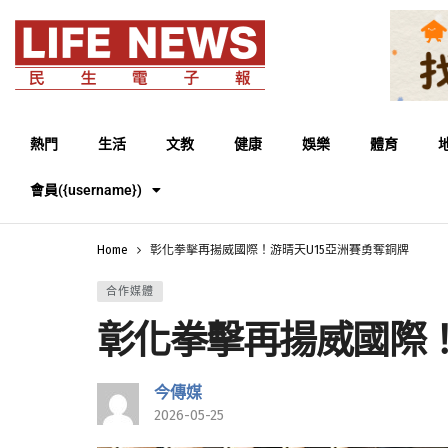
熱門
生活
文教
健康
娛樂
體育
會員({username})
Home
彰化拳擊再揚威國際！游晴天U15亞洲賽勇奪銅牌
合作媒體
彰化拳擊再揚威國際！
今傳媒
2026-05-25