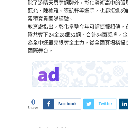
除了游晴天勇奪銅牌外，彰化藝術高中的張
冠允、陳榆雅、張凱軒等選手，也都挺進8
累積寶貴國際經驗。
教育處指出，彰化拳擊今年可謂捷報頻傳。在
隊共奪下24金28銀32銅、合計84面獎牌
為全中運最亮眼奪金主力。從全國賽場橫掃
國際舞台。
0
Facebook
Twitter
Shares