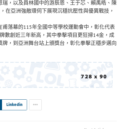
恩瑞，以及員林國中的游辰恩、王于芯、賴禹皓、陳
強，在亞洲強敵環伺下展現沉穩抗壓性與優異戰技，
甫落幕的115年全國中等學校運動會中，彰化代表
，金牌數創近三年新高，其中拳擊項目更狂掃14金，成
獎牌，到亞洲舞台站上頒獎台，彰化拳擊正穩步邁向
Linkedin