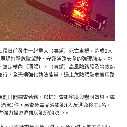
三段日前發生一起重大（毒駕）死亡車禍，造成2人
為展現打擊危險駕駛、守護道路安全的強硬態度，彰
，鎖定轄內（酒駕）、（毒駕）高風險路段及事故熱
並行，全天候強化執法能量，遏止危險駕駛危害用路
規劃日間攔查勤務，以提升查緝密度與嚇阻效果。統
、酒駕5件，另查獲毒品通緝犯1人及逃逸移工1名，
方強力掃蕩違規與犯罪的決心。