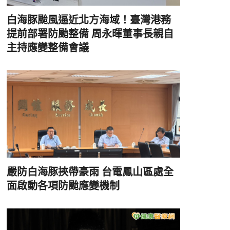
白海豚颱風逼近北方海域！臺灣港務
提前部署防颱整備 周永暉董事長親自
主持應變整備會議
嚴防白海豚挾帶豪雨 台電鳳山區處全
面啟動各項防颱應變機制