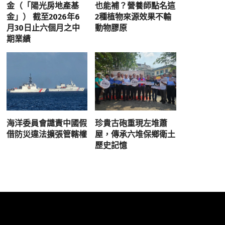
金（「陽光房地產基
也能補？營養師點名這
金」） 截至2026年6
2種植物來源效果不輸
月30日止六個月之中
動物膠原
期業績
海洋委員會譴責中國假
珍貴古砲重現左堆蕭
借防災違法擴張管轄權
屋，傳承六堆保鄉衛土
歷史記憶