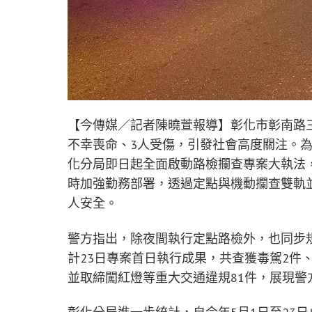
【今傳媒／記者陳曉萱報導】彰化市彰南路
不幸喪命、3人受傷，引發社會高度關注。
化分局即日起全面啟動路檢攔查專案大執法
時加強勤務部署，透過定點與機動攔查雙軌
人安全。
警方指出，除夜間執行定點路檢外，也同步
計23日專案首日執行成果，共查獲毒駕2件
並取締闖紅燈等重大交通違規81件，展現警