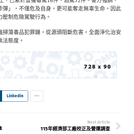
止，已累計查獲毒駕16件、酒駕52件。警方強調，
炸彈」，不僅危及自身，更可能奪走無辜生命，因此
力壓制危險駕駛行為。
強掃蕩毒品犯罪鏈，從源頭阻斷危害，全面淨化治安
執法態度。
Linkedin
Next Article
準
115年經濟部工廠校正及營運調查