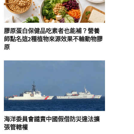
膠原蛋白保健品吃素者也能補？營養
師點名這2種植物來源效果不輸動物膠
原
海洋委員會譴責中國假借防災違法擴
張管轄權