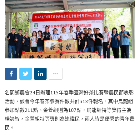
名間鄉農會24日辦理115年春季臺灣好茶比賽暨農民節表彰
活動，該會今年春茶參賽件數共計318件報名，其中烏龍組
參加點數211點、金萱組則為107點，烏龍組特等獎得主為
楊諺智，金萱組特等獎則為連瑋民，兩人皆是優秀的青年農
民。