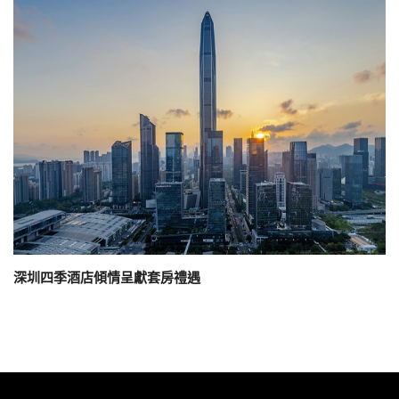
深圳四季酒店傾情呈獻套房禮遇