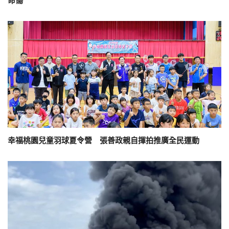
命傷
幸福桃園兒童羽球夏令營 張善政親自揮拍推廣全民運動