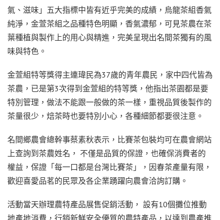
氣、滋味」五大指標中皆有近乎完美的成績，烏龍茶組香氣
純淨，金萱茶組之品種特色明顯，香氣濃郁，可見茶農在茶
葉種植與製作上的用心與精進，完美呈現出名間茶獨有的風
味與特色。
金萱組特等獎得主連瑋民為37歲的青年農民，家中四代皆為
茶農，已是第3次得到金萱組的特等獎，他指出茶園都是要
特別管理，做法不能跟一般做的茶一樣，重視品質後製作的
茶量很少，焙茶時也要特別小心，各種細節都要很注意。
名間鄉農會總幹事蔡素秋表示，比賽茶包裝均可在農會網站
上查詢到茶農姓名， 不僅是品質的保證，也確保消費者的
權益，保證「每一口都是台灣比賽茶」，因春茶產量有限，
歡迎喜愛品茗的民眾及各企業踴躍向農會洽詢訂購。
活動當天辦理農特產品展售促銷活動， 設有10個攤位推動
地產地消費，行銷新鮮安全優質的農特產品，以達到農產推