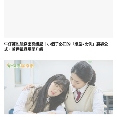
牛仔褲也能穿出高級感！小個子必知的「版型×比例」選褲公
式，普通單品瞬間升級