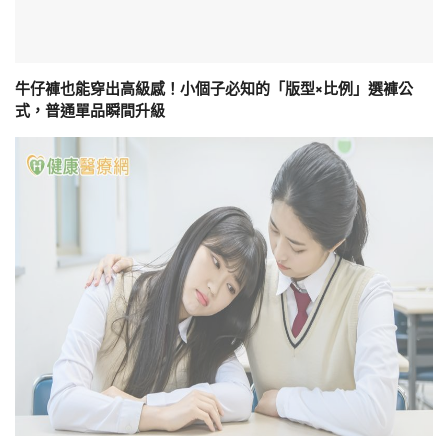
牛仔褲也能穿出高級感！小個子必知的「版型×比例」選褲公
式，普通單品瞬間升級