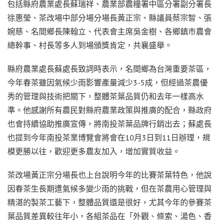
包括縣府農業處長蘇瑞祥、農業部農糧署中區分署副分署長
徐惠瑩、茶改場中部分場分場長黃正宗、縣議員蔡宗智、張
婉慈、名間鄉長陳翰立、代表會主席吳金樹、各鄉鎮市農會
總幹事、村長等多人到場頒獎肯定，共襄盛舉。
縣府農業處長蘇處長致詞時表示，名間鄉為台灣重要茶區，
今年春茶雖因氣候少雨影響產量減少3-5成，但經過茶農優
秀的管理與技術把關下，整體茶葉品質仍和去年一樣高水
準。他感謝所有農民對縣府農業政策與推廣的配合，縣政府
也會持續協助推廣宣傳，將南投茶葉品牌行銷出去；蘇處長
也提到今年南投茶業博覽會將會在10月3日到11日辦理，規
模更勝以往，歡迎更多農友加入，增加實質收益。
茶改場黃正宗分場長也上台說明今年的比賽茶葉特色，他說
因春茶生長期遭氣候多變少雨的挑戰，但在茶農用心管理與
精湛的製茶工藝下，整體品質還是很好，尤其今年的參賽茶
葉品質差異較往年小，各組茶品在「外觀、條索、湯色、香