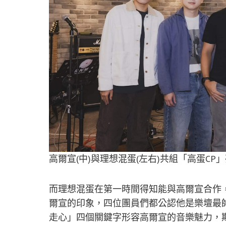
高爾宣(中)與理想混蛋(左右)共組「高蛋CP
而理想混蛋在第一時間得知能與高爾宣合作
爾宣的印象，四位團員們都公認他是樂壇最
走心」四個關鍵字形容高爾宣的音樂魅力，