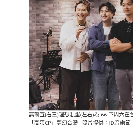
高爾宣(右三)理想混蛋(左右)為 66 下周六
「高蛋CP」夢幻合體 照片提供：ID.音樂節