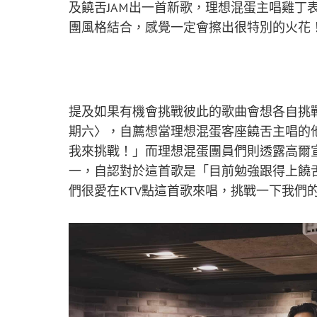
及饒舌JAM出一首新歌，理想混蛋主唱雞丁
團風格結合，感覺一定會擦出很特別的火花
提及如果有機會挑戰彼此的歌曲會想各自挑
期六〉，自薦想當理想混蛋客座饒舌主唱的
我來挑戰！」而理想混蛋團員們則透露高爾宣的經
一，自認對於這首歌是「目前勉強跟得上饒
們很愛在KTV點這首歌來唱，挑戰一下我們