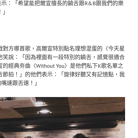
表示：「希望能把爾宣擅長的饒舌跟R&B跟我們的樂
！」
戰對方哪首歌，高爾宣特別點名理想混蛋的〈今天星
他笑說：「因為裡面有一段特別的饒舌，感覺很適合
典夯曲〈Without You〉是他們私下K歌名單之
舌節拍！」的他們表示：「旋律好聽又有記憶點，我
的嘴速跟舌速！」