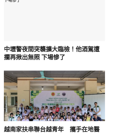
中壢警夜間突襲擴大臨檢！他酒駕遭
攔再揪出無照 下場慘了
越南家扶串聯台越青年 攜手在地醫