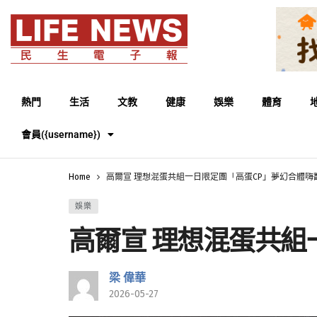
熱門
生活
文教
健康
娛樂
體育
會員({username})
Home
高爾宣 理想混蛋共組一日限定團「高蛋CP」夢幻合體嗨翻 
娛樂
高爾宣 理想混蛋共組一
梁 偉華
2026-05-27