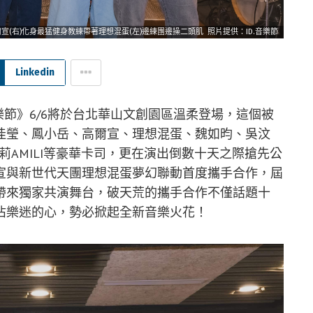
(右)化身最猛健身教練帶著理想混蛋(左)邊練團邊操二頭肌 照片提供：ID.音樂節
Linkedin
音樂節》6/6將於台北華山文創園區溫柔登場，這個被
佳瑩、鳳小岳、高爾宣、理想混蛋、魏如昀、吳汶
蜜莉AMILI等豪華卡司，更在演出倒數十天之際搶先公
宣與新世代天團理想混蛋夢幻聯動首度攜手合作，屆
帶來獨家共演舞台，破天荒的攜手合作不僅話題十
佔樂迷的心，勢必掀起全新音樂火花！