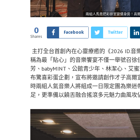
兩組人馬竟把彩排室變健身房！高爾宣
0
Facebook
Twitter
Shares
主打全台首創內在心靈療癒的《2026 ID.
稱為最「貼心」的音樂饗宴不僅一舉號召徐
芳、babyMINT、公館青少年、林潔心、艾
布驚喜彩蛋企劃，宣布將邀請創作才子高爾
時兩組人氣音樂人將組成一日限定團為樂迷
足，更準備以饒舌融合搖滾多元魅力曲風攻