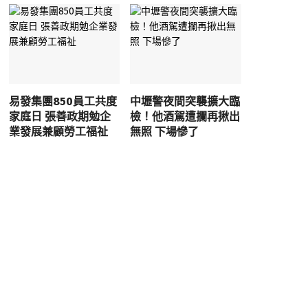
易發集團850員工共度
中壢警夜間突襲擴大臨
家庭日 張善政期勉企
檢！他酒駕遭攔再揪出
業發展兼顧勞工福祉
無照 下場慘了