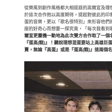
從樂風到創作風格都大相逕庭的高爾宣及理想
於這次合作抱以高度期待，提起對彼此的印
蛋的音樂，更以「歌名很特別」來形容他們
座的好奇心而想要一探究竟，「每次我看到
爾宣更靈機一動地為此次雙方合作取了一個
『蛋高(糕)』！聽說理想混蛋要站上高雄巨蛋開
賣，無論『高蛋』或是『蛋高(糕)』這兩個