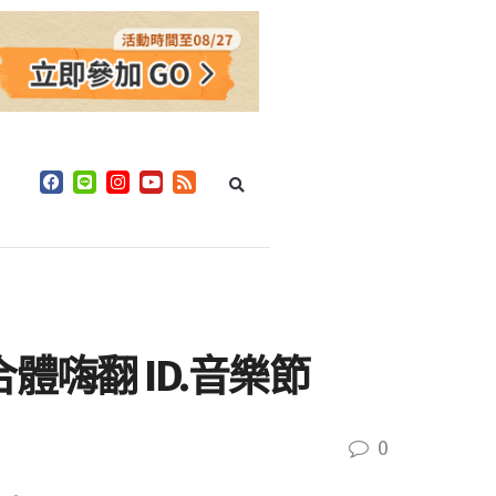
嗨翻 ID.音樂節
0