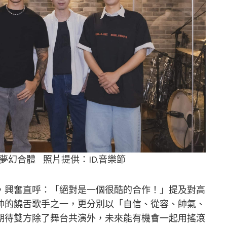
」夢幻合體 照片提供：ID.音樂節
，興奮直呼：「絕對是一個很酷的合作！」提及對高
帥的饒舌歌手之一，更分別以「自信、從容、帥氣、
期待雙方除了舞台共演外，未來能有機會一起用搖滾