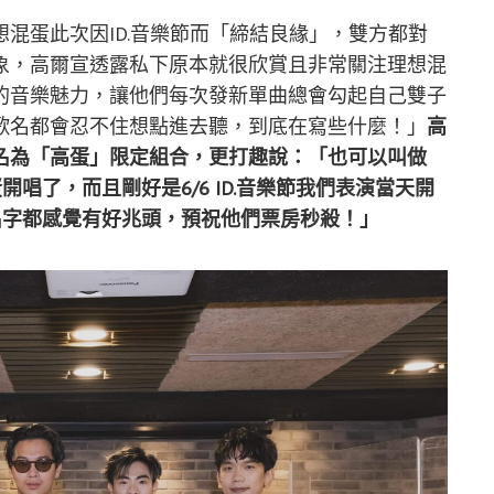
混蛋此次因ID.音樂節而「締結良緣」，雙方都對
象，高爾宣透露私下原本就很欣賞且非常關注理想混
的音樂魅力，讓他們每次發新單曲總會勾起自己雙子
歌名都會忍不住想點進去聽，到底在寫些什麼！」
高
名為「高蛋」限定組合，更打趣說：「也可以叫做
唱了，而且剛好是6/6 ID.音樂節我們表演當天開
名字都感覺有好兆頭，預祝他們票房秒殺！」