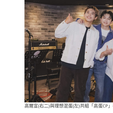
高爾宣(右二)與理想混蛋(左)共組「高蛋CP