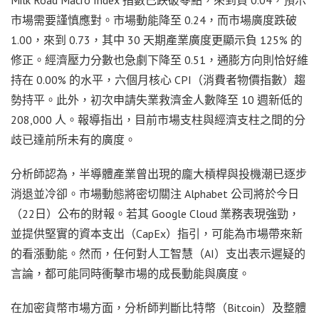
市場需要謹慎應對。市場動能降至 0.24，而市場廣度跌破
1.00，來到 0.73，其中 30 天期產業廣度更顯示負 125% 的
修正。經濟壓力分數也急劇下降至 0.51，通膨方向則恰好維
持在 0.00% 的水平，六個月核心 CPI（消費者物價指數）趨
勢持平。此外，初次申請失業救濟金人數降至 10 週新低的
208,000 人。報導指出，目前市場支柱與經濟支柱之間的分
歧已達前所未有的廣度。
分析師認為，半導體產業曾出現的龐大槓桿與投機潮已逐步
消退並冷卻。市場動態將密切關注 Alphabet 公司將於今日
（22日）公布的財報。若其 Google Cloud 業務表現強勁，
並提供堅實的資本支出（CapEx）指引，可能為市場帶來新
的看漲動能。然而，任何對人工智慧（AI）支出表示遲疑的
言論，都可能同時衝擊市場的成長動能與廣度。
在加密貨幣市場方面，分析師判斷比特幣（Bitcoin）及整體