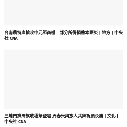
台南農特產搶攻中元節商機 部分所得捐熊本賑災 | 地方 | 中央
社 CNA
三地門排灣族收穫祭登場 周春米與族人共舞祈願永續 | 文化 |
中央社 CNA