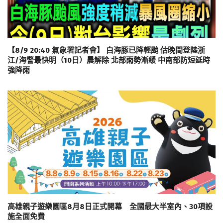
【8/9 20:40 氣象署記者會】 白海豚已降輕颱 估晚間登陸浙
江/海警最快明（10日）晨解除 北部雨勢漸緩 中南部防短延時
強降雨
高雄親子遊樂園區8月8日正式開幕 全國最大半室內、30項設
施全面免費