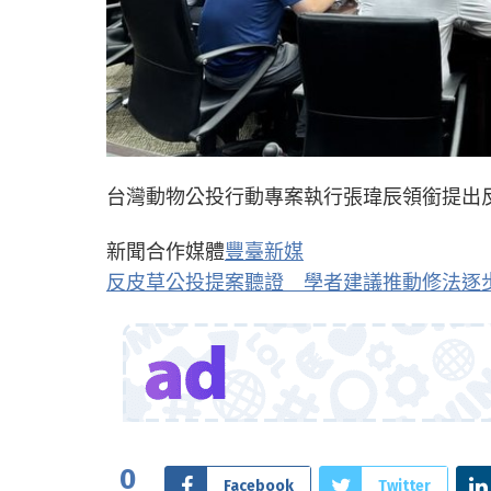
台灣動物公投行動專案執行張瑋辰領銜提出反皮
新聞合作媒體
豐臺新媒
反皮草公投提案聽證 學者建議推動修法逐步精進 
0
Facebook
Twitter