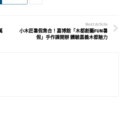
Next Article
萬
小木匠暑假集合！嘉博館「木都創藝FUN暑
假」手作課開辦 體驗嘉義木都魅力