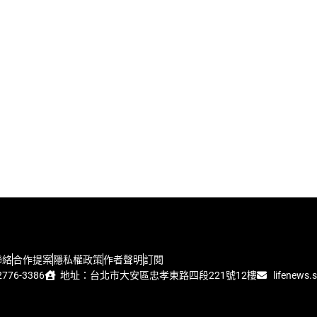
聯絡
合作提案
隱私權政策
作者聲明
訂閱
776-3386
地址：台北市大安區忠孝東路四段221號12樓
lifenews.