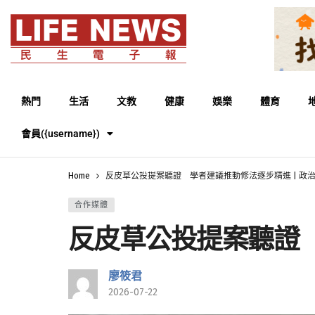
熱門
生活
文教
健康
娛樂
體育
會員({username})
Home
反皮草公投提案聽證 學者建議推動修法逐步精進 | 政治 |
合作媒體
反皮草公投提案聽證 學
廖筱君
2026-07-22