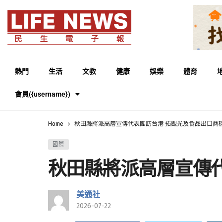
熱門
生活
文教
健康
娛樂
體育
會員({username})
Home
秋田縣將派高層宣傳代表團訪台港 拓觀光及食品出口商
國際
秋田縣將派高層宣傳
美通社
2026-07-22