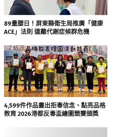
89量腰日！屏東縣衛生局推廣「健康
ACE」法則 遠離代謝症候群危機
4,599件作品畫出拒毒信念、點亮品格
教育 2026港都反毒盃繪圖競賽頒獎