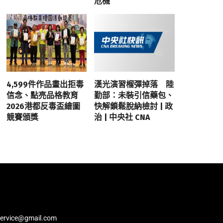
危機
4,599件作品畫出拒毒
漢光演習榴彈掉落 陸
信念、點亮品格教育
勤部：未裝引信藥包、
2026港都反毒盃繪圖
快解鎖鬆脫納檢討 | 政
競賽頒獎
治 | 中央社 CNA
service@gmail.com