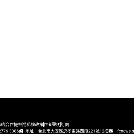
聯絡
合作提案
隱私權政策
作者聲明
訂閱
776-3386
地址：台北市大安區忠孝東路四段221號12樓
lifenews.