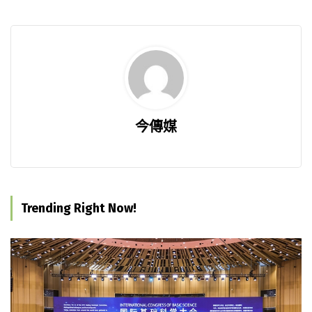
今傳媒
Trending Right Now!