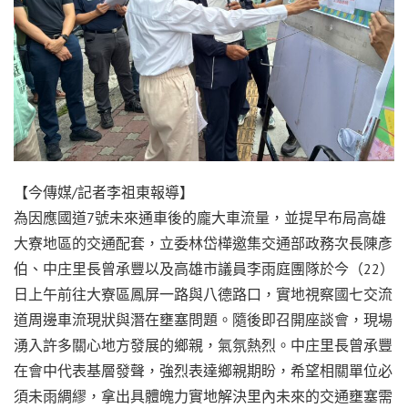
【今傳媒/記者李祖東報導】
為因應國道7號未來通車後的龐大車流量，並提早布局高雄
大寮地區的交通配套，立委林岱樺邀集交通部政務次長陳彥
伯、中庄里長曾承豐以及高雄市議員李雨庭團隊於今（22）
日上午前往大寮區鳳屏一路與八德路口，實地視察國七交流
道周邊車流現狀與潛在壅塞問題。隨後即召開座談會，現場
湧入許多關心地方發展的鄉親，氣氛熱烈。中庄里長曾承豐
在會中代表基層發聲，強烈表達鄉親期盼，希望相關單位必
須未雨綢繆，拿出具體魄力實地解決里內未來的交通壅塞需