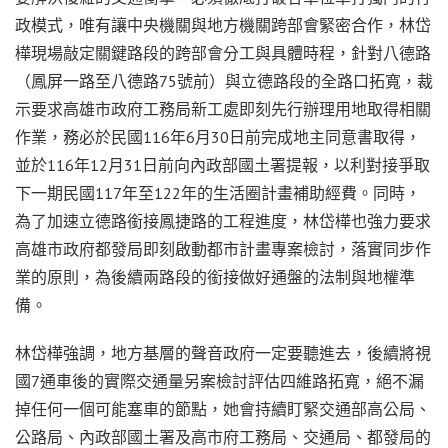
政模式，唯有讓中央機關與地方機關跨部會緊密合作，林岱
樺現場敲定關鍵路段的跨部會分工與具體時程，針對八德路
（鳳屏一路至八德路75號前）與立德路段的全路口拓寬，裁
示要求高雄市政府工務局新工處即刻先行辦理用地取得相關
作業，務必於民國116年6月30日前完成地主同意書取得，
並於116年12月31日前向內政部國土署提報，以利對接爭取
下一期民國117年至122年的生活圈計畫補助經費。同時，
為了加速立德路銜接鳳捷路的工程進度，林岱樺也強力要求
高雄市政府都發局即刻啟動都市計畫專案檢討，落實同步作
業的原則，為後續兩路段的銜接做好通盤的法制與地權準
備。
林岱樺強調，地方基層的聲音政府一定要聽進去，後續將視
國7通車後的實際交通量另案檢討評估四維路拓寬，絕不漏
掉任何一個可能塞車的節點，她會持續盯緊交通部高公局、
公路局、內政部國土署及高市府工務局、交通局、都發局的