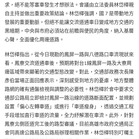
求，絕不能等塞車發生才想辦法。會議由立法委員林岱樺親
自主持並做出重要政策結論。林岱樺強調，國 7 是帶動地方
發展的重要動脈，但絕不能讓交流道通車日變成地方交通的
黑暗期，中央與市府必須站在前瞻與便民的角度，納入基層
心聲，全面優化周邊道路。
林岱樺指出，從今日現勘的鳳屏一路與八德路口車流現狀來
看，鳳寮交流道通車後，預期將對台1線鳳屏一路及大寮周
邊區域帶來顯著的交通型態改變。對此，交通部政務次長陳
彥伯當場正面回應表示，深刻感受到地方的憂慮，地方整體
路網的確有通盤檢視與調整的必要性。林岱樺於會中要求交
通部公路局立即檢討鳳屏一路沿線的道路斷面配置，並規劃
設置「偏心左轉車道」或進行「車道瘦身」，透過交通工程
手段增加直行車道的流量，全力紓解潛在車流。此外，針對
鳳寮北側匝道完工後的路型審議，目前高雄市政府交通局正
會同高速公路局及公路局辦理相關作業，林岱樺特別叮囑主