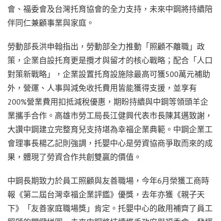
會、福委會及台灣托育協會的全力支持，未來中鋼將持續陪
伴同仁兼顧事業與家庭。
勞動部長洪申翰指出，勞動部全力推動「照顧不離職」政
策，企業自設托育更是攬才與留才的核心戰略；配合「人口
對策新戰略」，企業設置托育設施除最高可獲500萬元補助
外，營運、人事與減免收托費用皆能獲得支援，並享有
200%營業費用扣抵減稅優惠，期盼持續與中鋼等領頭羊企
業攜手合作。高雄市勞工局長江健興代表市長陳其邁致謝，
大讚中鋼建立完整育兒支持堪為幸福企業典範。中鋼企業工
會理事長楊乙記則強調，托嬰中心是勞資協商爭取而來的成
果，體現了勞資合作共創雙贏的價值。
中鋼長期致力於員工照顧與友善職場，今年6月榮獲工商時
報《第二屆台灣幸福企業評鑑》優獎，去年亦獲《親子天
下》「友善家庭職場獎」肯定。托嬰中心的啟用補齊了員工