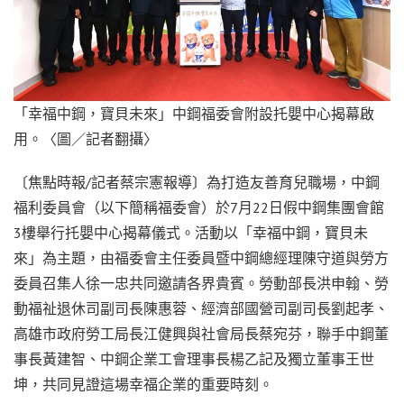
「幸福中鋼，寶貝未來」中鋼福委會附設托嬰中心揭幕啟
用。〈圖／記者翻攝〉
〔焦點時報/記者蔡宗憲報導〕為打造友善育兒職場，中鋼
福利委員會（以下簡稱福委會）於7月22日假中鋼集團會館
3樓舉行托嬰中心揭幕儀式。活動以「幸福中鋼，寶貝未
來」為主題，由福委會主任委員暨中鋼總經理陳守道與勞方
委員召集人徐一忠共同邀請各界貴賓。勞動部長洪申翰、勞
動福祉退休司副司長陳惠蓉、經濟部國營司副司長劉起孝、
高雄市政府勞工局長江健興與社會局長蔡宛芬，聯手中鋼董
事長黃建智、中鋼企業工會理事長楊乙記及獨立董事王世
坤，共同見證這場幸福企業的重要時刻。