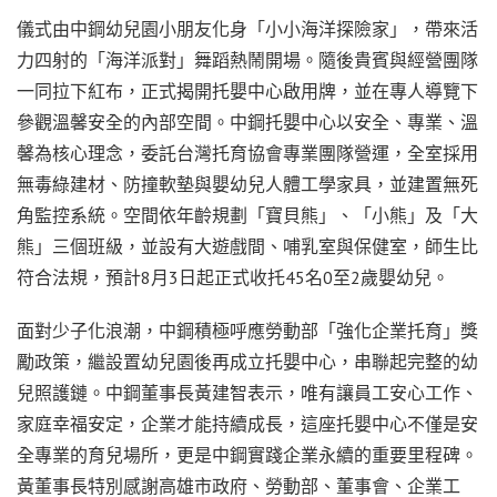
儀式由中鋼幼兒園小朋友化身「小小海洋探險家」，帶來活
力四射的「海洋派對」舞蹈熱鬧開場。隨後貴賓與經營團隊
一同拉下紅布，正式揭開托嬰中心啟用牌，並在專人導覽下
參觀溫馨安全的內部空間。中鋼托嬰中心以安全、專業、溫
馨為核心理念，委託台灣托育協會專業團隊營運，全室採用
無毒綠建材、防撞軟墊與嬰幼兒人體工學家具，並建置無死
角監控系統。空間依年齡規劃「寶貝熊」、「小熊」及「大
熊」三個班級，並設有大遊戲間、哺乳室與保健室，師生比
符合法規，預計8月3日起正式收托45名0至2歲嬰幼兒。
面對少子化浪潮，中鋼積極呼應勞動部「強化企業托育」獎
勵政策，繼設置幼兒園後再成立托嬰中心，串聯起完整的幼
兒照護鏈。中鋼董事長黃建智表示，唯有讓員工安心工作、
家庭幸福安定，企業才能持續成長，這座托嬰中心不僅是安
全專業的育兒場所，更是中鋼實踐企業永續的重要里程碑。
黃董事長特別感謝高雄市政府、勞動部、董事會、企業工