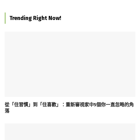
Trending Right Now!
從「住習慣」到「住喜歡」：重新審視家中5個你一直忽略的角
落