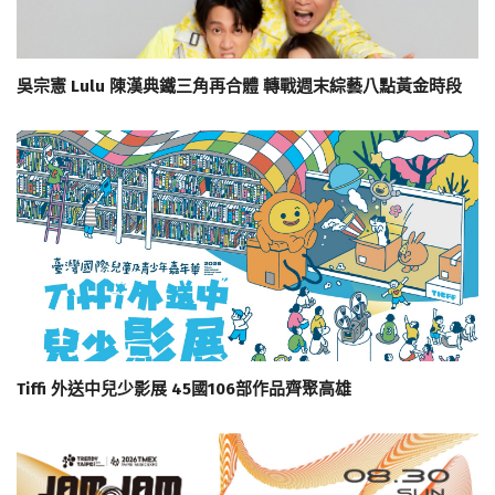
吳宗憲 Lulu 陳漢典鐵三角再合體 轉戰週末綜藝八點黃金時段
Tiffi 外送中兒少影展 45國106部作品齊聚高雄