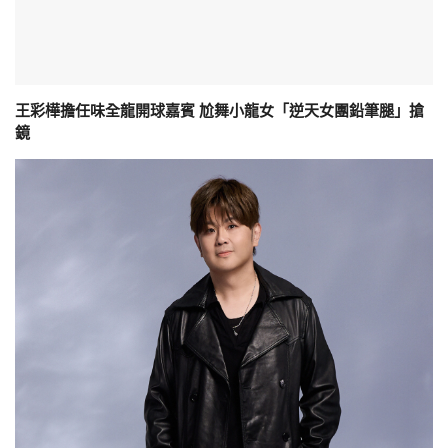
王彩樺擔任味全龍開球嘉賓 尬舞小龍女「逆天女團鉛筆腿」搶
鏡