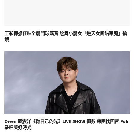
王彩樺擔任味全龍開球嘉賓 尬舞小龍女「逆天女團鉛筆腿」搶
鏡
Owen 蘇震洋《做自己的光》LIVE SHOW 倒數 練團找回昔 Pub
駐唱美好時光