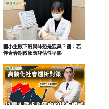
國小生腋下飄異味恐是狐臭？醫：若
伴青春期徵象應評估性早熟