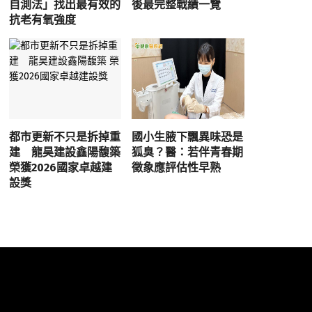
自測法」找出最有效的
後最完整戰績一覽
抗老有氧強度
都市更新不只是拆掉重
國小生腋下飄異味恐是
建 龍昊建設鑫陽馥築
狐臭？醫：若伴青春期
榮獲2026國家卓越建
徵象應評估性早熟
設獎