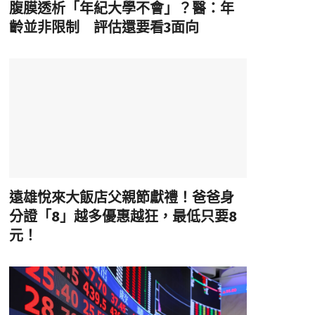
腹膜透析「年紀大學不會」？醫：年
齡並非限制 評估還要看3面向
遠雄悅來大飯店父親節獻禮！爸爸身
分證「8」越多優惠越狂，最低只要8
元！