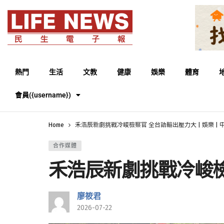
熱門
生活
文教
健康
娛樂
體育
會員({username})
Home
禾浩辰新劇挑戰冷峻檢察官 全台語輸出壓力大 | 娛樂 | 中
合作媒體
禾浩辰新劇挑戰冷峻檢察官
廖筱君
2026-07-22