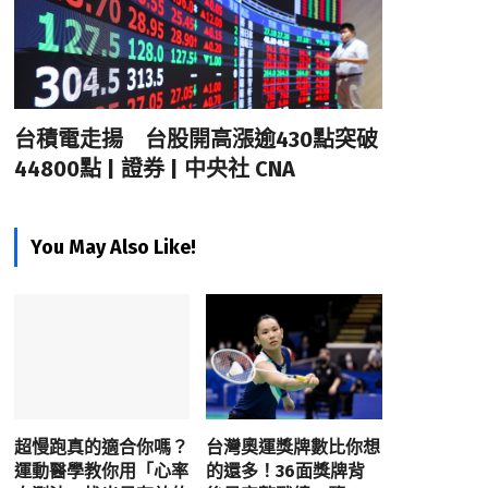
台積電走揚 台股開高漲逾430點突破
44800點 | 證券 | 中央社 CNA
You May Also Like!
超慢跑真的適合你嗎？
台灣奧運獎牌數比你想
運動醫學教你用「心率
的還多！36面獎牌背