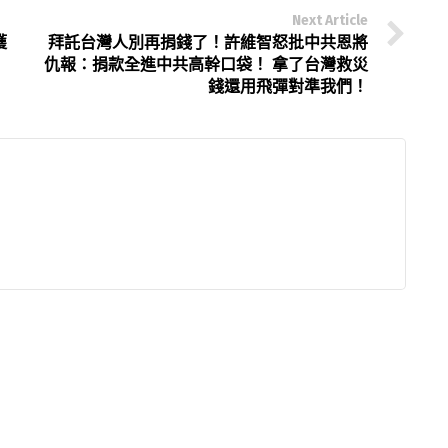
Next Article
獲
拜託台灣人別再捐錢了！許維智怒批中共恩將
仇報：捐款全進中共高幹口袋！ 拿了台灣救災
錢還用飛彈對準我們！