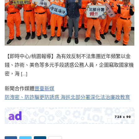
【即時中心/桃園報導】為有效反制不法集團近年頻繁以金
錢、詐術、美色等多元手段誘惑公務人員，企圖竊取國家機
密，海 […]
新聞合作媒體
豐臺新媒
防洩密、防詐騙更防誘惑 海巡北部分署深化法治廉政教育