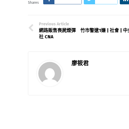
Shares
Previous Article
網路販售喪屍煙彈 竹市警逮1嫌 | 社會 | 中
社 CNA
廖筱君