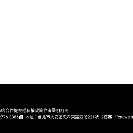
聯絡
合作提案
隱私權政策
作者聲明
訂閱
776-3386
地址：台北市大安區忠孝東路四段221號12樓
lifenews.