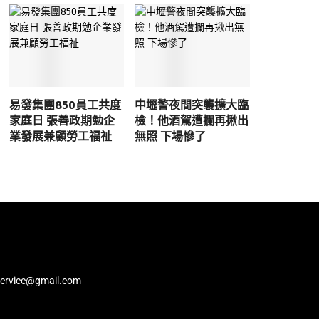
易發集團850員工共度
中壢警夜間突襲擴大臨
家庭日 張善政期勉企
檢！他酒駕遭攔再揪出
業發展兼顧勞工福祉
無照 下場慘了
service@gmail.com