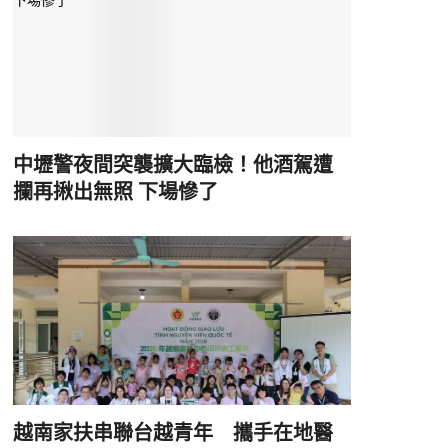
中壢警夜間突襲擴大臨檢！他酒駕遭
攔再揪出無照 下場慘了
越南家扶串聯台越青年 攜手在地醫