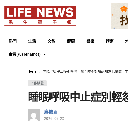
熱門
生活
文教
健康
娛樂
體育
會員({username})
Home
睡眠呼吸中止症別輕忽 醫：睡不好增認知退化風險 | 生活 
合作媒體
睡眠呼吸中止症別輕忽 
廖筱君
2026-07-23