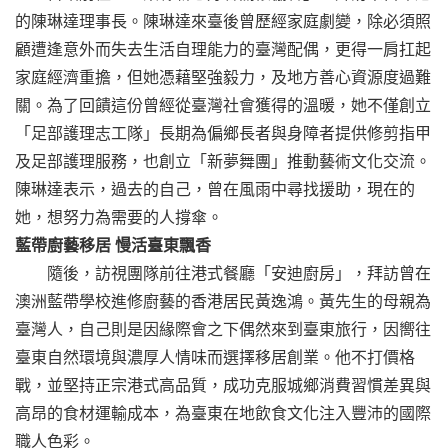
的陳琳達理事長。陳琳達來臺後曾歷經家庭劇變，除必須照
顧遭逢意外而失去生活自理能力的臺灣配偶，更得一肩扛起
家庭經濟重擔，但她憑藉堅強毅力，及地方善心資源度過難
關。為了回饋這份曾經從臺灣社會獲得的溫暖，她不僅創立
「足部護理志工隊」長期為偏鄉長者與身障者提供修剪指甲
及足部護理服務，也創立「新夢舞團」推動藝術文化交流。
陳琳達表示，過去的自己，曾在風雨中尋找援助，現在的
她，想努力為需要的人撐傘。
藍帶廚藝移居 慢活臺東飄香
隨後，訪視團隊前往港式餐廳「安迪廚房」，拜訪曾在
澳洲藍帶學校進修廚藝的香港居民黃逸鴻。黃先生的母親為
臺灣人，自己則是因緣際會之下偶然來到臺東旅行，因嚮往
臺東自然環境與濃厚人情味而選擇移居創業。他不打價格
戰，並堅持正宗港式高品質，成功克服城鄉消費習慣差異與
高昂的食材運輸成本，為臺東在地飲食文化注入豐沛的國際
職人色彩。