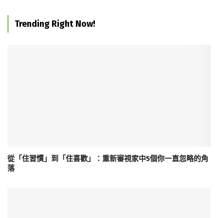
Trending Right Now!
從「住習慣」到「住喜歡」：重新審視家中5個你一直忽略的角
落