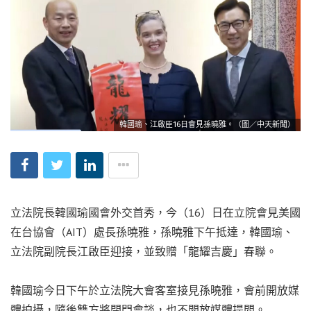
韓國瑜、江啟臣16日會見孫曉雅。（圖／中天新聞）
立法院長韓國瑜國會外交首秀，今（16）日在立院會見美國
在台協會（AIT）處長孫曉雅，孫曉雅下午抵達，韓國瑜、
立法院副院長江啟臣迎接，並致贈「龍耀吉慶」春聯。
韓國瑜今日下午於立法院大會客室接見孫曉雅，會前開放媒
體拍攝，隨後雙方將閉門會談，也不開放媒體提問。