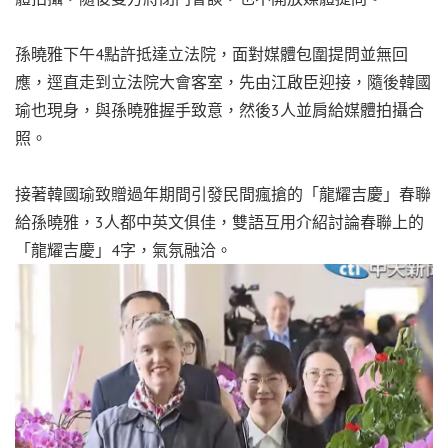
孫曉雅下午4點許抵達立法院，面對媒體包圍提問並無回
應，逕直走到立法院大會客室，先由江啟臣迎接，隨後韓國
瑜也現身，與孫曉雅握手致意，然後3人並肩給媒體拍攝合
照。
接著韓國瑜致贈過年期間引發民間瘋搶的「龍耀吉慶」春聯
給孫曉雅，3人都中英文俱佳，雙語互用介紹討論春聯上的
「龍耀吉慶」4字，氣氛融洽。