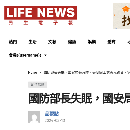
熱門
生活
文教
健康
娛樂
體育
會員({username})
Home
國防部長失眠，國安局長有睡，美要編上億美元護台，信
合作媒體
國防部長失眠，國安
品觀點
2024-03-13