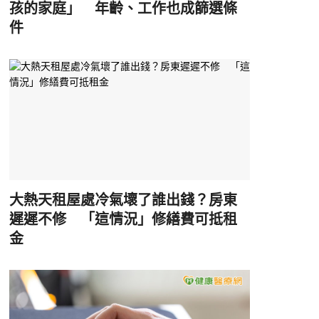
孩的家庭」 年齡、工作也成篩選條
件
大熱天租屋處冷氣壞了誰出錢？房東
遲遲不修 「這情況」修繕費可抵租
金