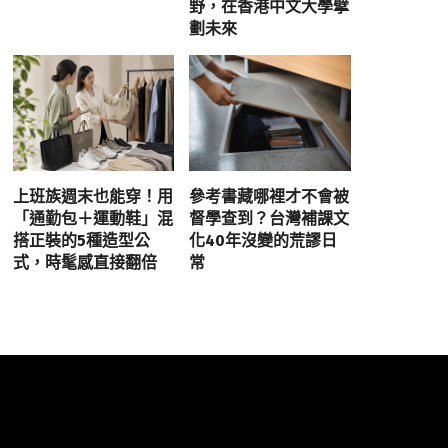
野，在香港中文大學擘
劃未來
上班族週末也能穿！用
參考書藏哪裡才不會被
「通勤包＋運動鞋」混
督學查到？台灣補課文
搭正裝的5種造型公
化40年沒變的荒謬日
式，時髦感直接翻倍
常