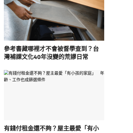
參考書藏哪裡才不會被督學查到？台
灣補課文化40年沒變的荒謬日常
有錢付租金還不夠？屋主最愛「有小