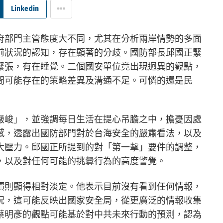
Linkedin
府部門主管態度大不同，尤其在分析兩岸情勢的多面
前狀況的認知，存在顯著的分歧。國防部長邱國正緊
緊張，有在睡覺。二個國安單位竟出現迥異的觀點，
間可能存在的策略差異及溝通不足。可憐的還是民
嚴峻」，並強調每日生活在提心吊膽之中，擔憂因處
感，透露出國防部門對於台海安全的嚴肅看法，以及
大壓力。邱國正所提到的對「第一擊」要件的調整，
，以及對任何可能的挑釁行為的高度警覺。
價則顯得相對淡定。他表示目前沒有看到任何情報，
況，這可能反映出國家安全局，從更廣泛的情報收集
蔡明彥的觀點可能基於對中共未來行動的預測，認為