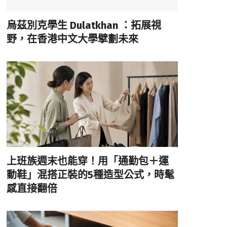
烏茲別克學生 Dulatkhan ：拓展視
野，在香港中文大學擘劃未來
上班族週末也能穿！用「通勤包＋運
動鞋」混搭正裝的5種造型公式，時髦
感直接翻倍