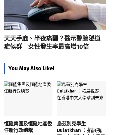
天天手麻、半夜痛醒？醫示警腕隧道
症候群 女性發生率最高增10倍
You May Also Like!
恒隆集團及恒隆地產委
烏茲別克學生
任新行政總裁
Dulatkhan ：拓展視