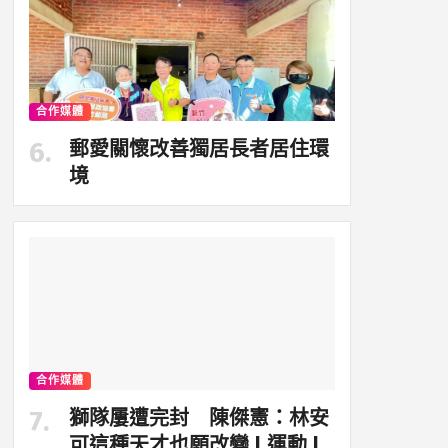
合作媒體
郵愛關懷改善獨居長者居住環
境
合作媒體
獅隊屢遭完封 陳傑憲：林安
可這種天才也願改變 | 運動 |