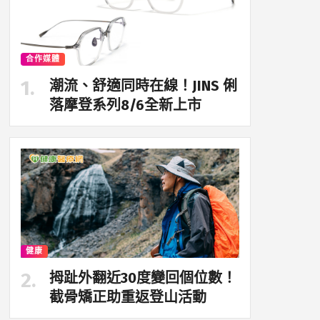
合作媒體
潮流、舒適同時在線！JINS 俐
落摩登系列8/6全新上市
健康
拇趾外翻近30度變回個位數！
截骨矯正助重返登山活動