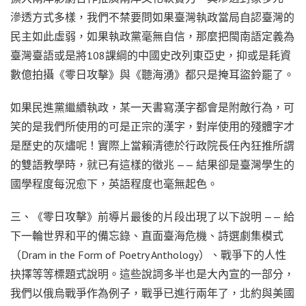
滲透方式多樣，我們不禁要問如果臺灣執政當局自認臺灣的
民主如此虛弱，如果執政黨毫無自信，那麼把閩南語定義為
臺灣臺語或是將108課綱的中國史改列東亞史，抑或是耗資
數億拍攝《零日攻擊》與《聽海湧》都只是掩耳盜鈴罷了。
如果民進黨繼續執政，某一天書寫漢字都會是附敵行為，可
笑的是我們所使用的可是正宗的漢字，對岸使用的殘體字才
是歷史的灰燼呢！實際上當賴清德於行政院長任內狂推所謂
的雙語教學時，就已有這樣的徵兆 —— 結果卻是臺灣學生的
國學程度每況愈下，英語程度也毫無起色。
三、《零日攻擊》前導片最後的片段出現了以下說明 —— 給
下一輪世界和平的備忘錄、直面臺海危機、詩選劇集模式
（Dram in the Form of Poetry Anthology）、戰爭下的人性
抉擇等等標題式說明。這些說詞多半也是大內宣的一部分，
我們以俄烏戰爭作為例子，戰爭已進行兩年了，北約與美國