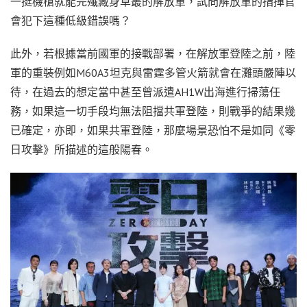
一挺機槍就能完殲藏身草叢的解放軍，試問解放軍的指揮官
會犯下這種低級錯誤嗎？
此外，若根據當前國軍的接戰部署，在解放軍登陸之前，陸
軍的重裝例如M60A3坦克與雷霆多管火箭就會在灘頭嚴陣以
待，在過去的想定當中甚至曾派遣AH1W出海進行掃蕩任
務，如果這一切手段均無法阻擋共軍登陸，則戰爭的結果幾
已確定，亦即，如果共軍登陸，那麼場景恐怕不是如同《零
日攻擊》所描述的這般陽春。