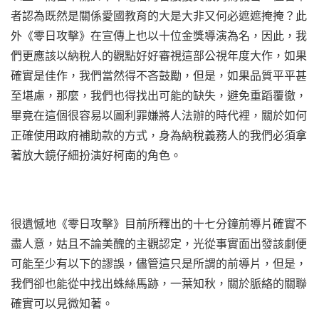
者認為既然是關係愛國教育的大是大非又何必遮遮掩掩？此
外《零日攻擊》在宣傳上也以十位金獎導演為名，因此，我
們更應該以納稅人的觀點好好審視這部公視年度大作，如果
確實是佳作，我們當然得不吝鼓勵，但是，如果品質平平甚
至堪慮，那麼，我們也得找出可能的缺失，避免重蹈覆徹，
畢竟在這個很容易以圖利罪嫌將人法辦的時代裡，關於如何
正確使用政府補助款的方式，身為納稅義務人的我們必須拿
著放大鏡仔細扮演好柯南的角色。
很遺憾地《零日攻擊》目前所釋出的十七分鐘前導片確實不
盡人意，姑且不論美醜的主觀認定，光從事實面出發該劇便
可能至少有以下的謬誤，儘管這只是所謂的前導片，但是，
我們卻也能從中找出蛛絲馬跡，一葉知秋，關於脈絡的關聯
確實可以見微知著。