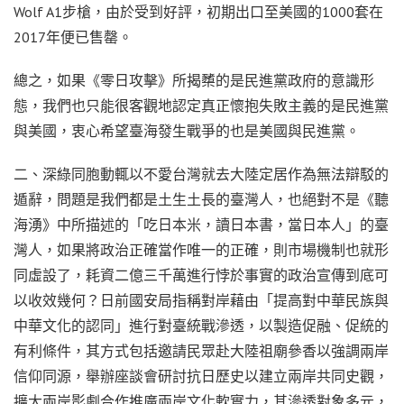
Wolf A1步槍，由於受到好評，初期出口至美國的1000套在
2017年便已售罄。
總之，如果《零日攻擊》所揭櫫的是民進黨政府的意識形
態，我們也只能很客觀地認定真正懷抱失敗主義的是民進黨
與美國，衷心希望臺海發生戰爭的也是美國與民進黨。
二、深綠同胞動輒以不愛台灣就去大陸定居作為無法辯駁的
遁辭，問題是我們都是土生土長的臺灣人，也絕對不是《聽
海湧》中所描述的「吃日本米，讀日本書，當日本人」的臺
灣人，如果將政治正確當作唯一的正確，則市場機制也就形
同虛設了，耗資二億三千萬進行悖於事實的政治宣傳到底可
以收效幾何？日前國安局指稱對岸藉由「提高對中華民族與
中華文化的認同」進行對臺統戰滲透，以製造促融、促統的
有利條件，其方式包括邀請民眾赴大陸祖廟參香以強調兩岸
信仰同源，舉辦座談會研討抗日歷史以建立兩岸共同史觀，
擴大兩岸影劇合作推廣兩岸文化軟實力，其滲透對象多元，