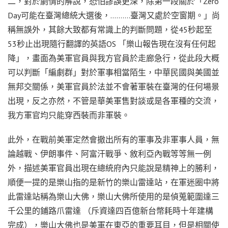
二，對於劇情的解說，恐怕謬誤更深，除第一段關於「Zero
Day可能在臺灣總統大選後，……….臺灣又處於空窗期。」尚
稱無誤外，其餘大致都有常識上的判斷問題，從45秒起至
53秒止出現隨行翻譯的英語OS 「樂山報告現在沒有任何起
降」，畫面為美軍官員與我方官員於走廊急行，從此段大概
可以判斷「編劇群」對於軍事相當陌生，中華民國與美國並
無邦交關係，美軍官員於法並不會著軍裝在臺灣的任何場景
出現，反之亦然，不管是華美軍售對談或是各軍種的交流，
我方軍官均只能穿西裝而非軍裝。
此外，在戰前美軍定然會撤出所有的軍事及非軍事人員，無
論越戰、伊朗事件、阿富汗戰爭、敘利亞內戰等等無一例
外，描述美軍官員出現在總統府內只能說是精神上的勝利，
順便一提的是樂山指的是新竹的樂山雷達站，在軍迷圈中將
此雷達站稱為樂山大佛，樂山大佛所使用的是偵蒐範圍達三
千公里的鋪路爪雷達 （斥資達四百億新台幣耗時十年建構
完成），樂山大佛也是美軍在東亞的重要耳目，但是相關使