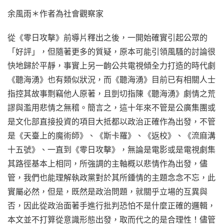
余風雨＊作者為社會觀察家
從《零日攻擊》前導片釋出之後，一開始確實引起公眾的
「好評」，但隨著更多的質疑，原本可能引領風騷的討論很
快地歸於平靜，事實上另一齣公共電視傾全力打造的時代劇
《聽海湧》也有類似狀況，而《聽海湧》目前已有相關人士
指控其故事剽竊他人原著，且剴切指陳《聽海湧》劇情之荒
謬與濫用悲情之無稽。簡言之，這十年來不管是公廣集團或
是文化部直接投資的項目大抵都以政治正確作為出發，不管
是《天臺上的魔術師》、《斯卡羅》、《返校》、《流麻溝
十五號》、一直到《零日攻擊》，無論是電影或是電視劇集
其路徑基本上相同，所強調的主軸概以悲情作為出發，儘
管，我們也能理解執政黨對於其所鍾情的主題念念不忘，此
實屬必然，但是，既然是政治問題，就關乎立場的互異與
否，因此從政治面著手進行批判恐怕不是什麼正確的邏輯，
本文並不打算從意識形態出發，取而代之的是合理性！儘管