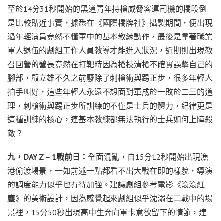
至於14分31秒開始的黑道青年持槍威脅客運司機的橋段倒
是比較貼近事實，據悉在《國際橋牌社》攝製期間，便出現
過年輕演員竟然不懂軍中的基本教練動作，最後是靠著職業
軍人退伍的劇組工作人員教導才能進入狀況，近期則出現教
召回營的營長竟然在打靶時因為槍枝清槍不確實誤擊自己的
腳部，顧立雄不久之前廢除了刺槍術與踢正步，很多年輕人
拍手叫好，這些年輕人永遠不想面對軍成於一敗於二三的道
理，刺槍術與踢正步所訓練的不僅是士兵的體力，紀律更是
這種訓練的核心，連基本教練都無法執行的士兵如何上陣殺
敵？
九，DAY Z – 1戰前日：
全面混亂，自15分12秒開始出現漁
港偷渡場景，一如前述一點都看不出大戰在即的樣貌，導演
的調度能力似乎也有待加強。建議劇組參考電影《滾滾紅
塵》的美術設計，因為感覺起來劇組似乎沈溺在二戰中的場
景裡，15分50秒出現高中生奔向軍卡意欲留下的情節，建