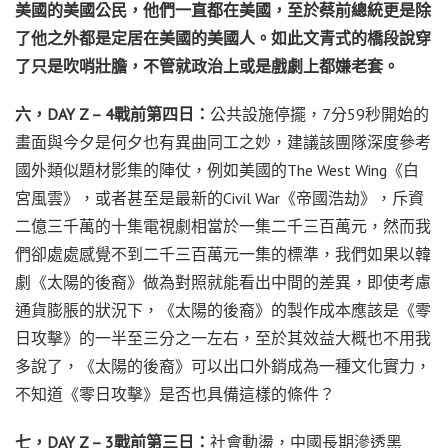
美國的美國公民，他們一直都在美國，至於蔡前總統更是除
了他之外都是定居在美國的美國人。如此文青式的橋段說穿
了只是吹哨壯膽，不管就政治上或是戲劇上都嫌老套。
六，DAY Z – 4戰前第四日：
公共設施停擺，7分59秒開始的
畫面與今夕是何夕也有異曲同工之妙，建議該團隊深度參考
國外類似題材影集的陣仗，例如美國的The West Wing《白
宮風雲》，或者甚至是最新的Civil War《帝國浩劫》，斥資
二億三千萬的十集電視劇相當於一集二千三百萬元，然而我
們卻處處感覺不到二千三百萬元一集的標準，我們如果以韓
劇《太陽的後裔》做為對照就能看出中間的差異，即使考慮
通貨膨脹的狀況下，《太陽的後裔》的製作成本應該是《零
日攻擊》的一半至三分之一左右，至於其效益大概也不用我
多說了，《太陽的後裔》可以出口外銷成為一種文化實力，
不知道《零日攻擊》是否也具備這樣的條件？
七，DAY Z – 3戰前第三日：
社會動盪，中國長期滲透黑