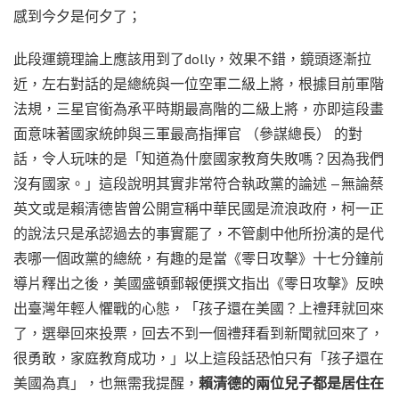
感到今夕是何夕了；
此段運鏡理論上應該用到了dolly，效果不錯，鏡頭逐漸拉
近，左右對話的是總統與一位空軍二級上將，根據目前軍階
法規，三星官銜為承平時期最高階的二級上將，亦即這段畫
面意味著國家統帥與三軍最高指揮官 （參謀總長） 的對
話，令人玩味的是「知道為什麼國家教育失敗嗎？因為我們
沒有國家。」這段說明其實非常符合執政黨的論述 —無論蔡
英文或是賴清德皆曾公開宣稱中華民國是流浪政府，柯一正
的說法只是承認過去的事實罷了，不管劇中他所扮演的是代
表哪一個政黨的總統，有趣的是當《零日攻擊》十七分鐘前
導片釋出之後，美國盛頓郵報便撰文指出《零日攻擊》反映
出臺灣年輕人懼戰的心態，「孩子還在美國？上禮拜就回來
了，選舉回來投票，回去不到一個禮拜看到新聞就回來了，
很勇敢，家庭教育成功，」以上這段話恐怕只有「孩子還在
美國為真」，也無需我提醒，
賴清德的兩位兒子都是居住在