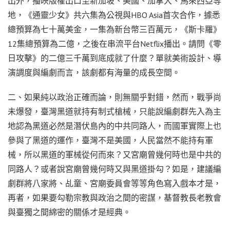
出外，播映版權出口至新加坡、美國、加拿大、馬來西亞等
地，《通靈少女》共六集為公視與HBO Asia首次合作，據悉
總預算為七十萬美金，一集為新台幣三百萬元，《斯卡羅》
12集總預算為二億，之後在串流平台Netflix播出。請問《零
日攻擊》的二億三千萬到底成就了什麼？單就美術設計、導
演調度與編劇而言，該劇都有海量的成長空間。
二、如果純以政治正確而論，則無關乎對錯，然而，戰爭尚
未爆發，臺灣黑道就持有制式槍械，只能說編劇群先入為主
地認為黑道必然是潛伏島內的中共同路人，而國軍實際上也
參與了黑道的運作，臺灣不是美國，人民當然不能持有軍
械，所以黑道的軍械從何而來？又宮廟曾幾何時也是中共的
同路人？或者說宮廟曾幾何時又與黑道掛勾？如是，建議編
劇群將八家將、乩童、宮廟委員會等等角色寫入戲本才是，
再者，如果要勾勒宗教與政治之間的密謀，基督教長老教會
與臺獨之間綿密的關係才是經典。