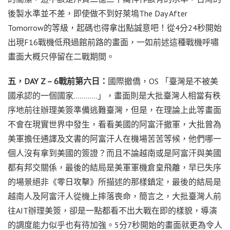
後製水準並不差，即使做不到好萊塢The Day After
Tomorrow的等級，起碼也得拿出點誠意吧！從4分24秒開始
出現F16戰機低飛過館前路的畫面，一如前述這種戰機呼嘯
畫面大概只停留在二戰期間。
五，DAY Z – 6戰前第六日：
國際撤僑，OS 「臺灣是不被美
國承認的一個國家…………」，畫面則是大批臺灣人相當有秩
序地前往辦理美簽準備逃難臺灣，但是，在理論上此等畫面
不會在現實世界中發生，看看美國的阿富汗撤軍，大批曾為
美軍擔任通譯及文書的阿富汗人在機場苦苦等候，他們哪一
個人沒有拿到美國的簽證？而且不論越南或是阿富汗與美國
都有邦交關係，最後的結局是美軍軍機倉皇飛離，早已失序
的場景絕非《零日攻擊》所描述的那樣鎮定，最後的結局是
越南人及阿富汗人從機上摔落喪命，簡言之，大批臺灣人前
往AIT辦理美簽，卻是一點都看不出大戰在即的樣貌，導演
的調度能力似乎也有待加強。5分7秒開始的畫面就更為令人