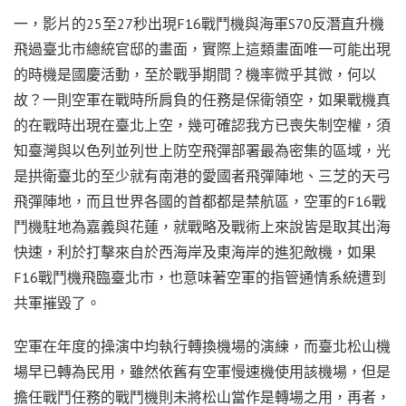
一，影片的25至27秒出現F16戰鬥機與海軍S70反潛直升機
飛過臺北市總統官邸的畫面，實際上這類畫面唯一可能出現
的時機是國慶活動，至於戰爭期間？機率微乎其微，何以
故？一則空軍在戰時所肩負的任務是保衛領空，如果戰機真
的在戰時出現在臺北上空，幾可確認我方已喪失制空權，須
知臺灣與以色列並列世上防空飛彈部署最為密集的區域，光
是拱衛臺北的至少就有南港的愛國者飛彈陣地、三芝的天弓
飛彈陣地，而且世界各國的首都都是禁航區，空軍的F16戰
鬥機駐地為嘉義與花蓮，就戰略及戰術上來說皆是取其出海
快速，利於打擊來自於西海岸及東海岸的進犯敵機，如果
F16戰鬥機飛臨臺北市，也意味著空軍的指管通情系統遭到
共軍摧毀了。
空軍在年度的操演中均執行轉換機場的演練，而臺北松山機
場早已轉為民用，雖然依舊有空軍慢速機使用該機場，但是
擔任戰鬥任務的戰鬥機則未將松山當作是轉場之用，再者，