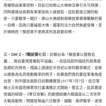
用權限由美軍控制，目前已知樂山大佛無法導引天弓飛彈，
同時雷達站長期有美軍技術人員進駐，這些都是公開的秘
密。只要戰爭一開打，樂山大佛絕對是解放軍導彈襲擊的第
一目標，因為只要摧毀大佛，國軍的法力自然無處發揮。至
於總統府？解放軍不會將其列為首要目標。
三，DAY Z – 7戰前第七日：
封鎖台海「解放軍以搜救名
義…….脅迫臺灣簽署和平協議」，自這段起所描述的是黑道
及網紅的角色，理論上證諸近半世紀以來的戰爭模式，並無
以搜救為名而發動戰爭的例子，如果我們真的要從軍事角度
出發，則中國全面對日抗戰確實是1937年7月7日，從日軍
稱士兵失蹤而揮軍攻打盧溝橋正式開始，簡言之，這其實是
常識的辯證─《零日攻擊》的劇情結構大概還是以二次世界
大戰為範例，問題是無論六日戰爭、越戰、兩伊戰爭、波灣