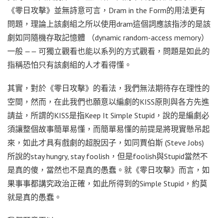
《零日攻擊》並無詩意可言，Dram in the Form的用法更有
問題，理論上該劇組之所以使用dram這個詞應該指涉的是該
劇如同隨機存取記憶體 （dynamic random-access memory）
一般 —— 可獨立觀看也能以系列的方式觀看，問題是如此的
指稱恐怕只有該劇組的人才看得懂。
其實，對於《零日攻擊》的看法，我們無法期待存在理性的
空間，然而，在此我們也願意以編劇的KISS原則與各方先進
請益，所謂的KISS是指Keep It Simple Stupid，說的是編劇必
須讓整個故事簡單易懂，而簡單易懂的前提是將現實懸吊起
來，如此才具有戲劇的超脫因子，如同賈伯斯 (Steve Jobs)
所說的stay hungry, stay foolish，但是foolish與Stupid當然不
是真的傻，當然也不是真的愚蠢。就《零日攻擊》而言，如
果事事都講究政治正確，如此所得到的Simple Stupid，約莫
就是真的愚蠢。