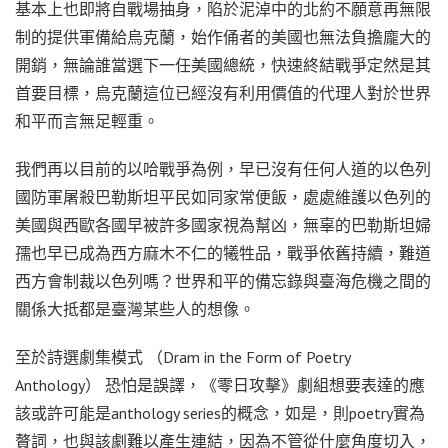
基本上也即將自戰場抽身，陷於泥淖中的北約不願意再無限
制的提供軍備給烏克蘭，始作俑者的美國也無法負擔龐大的
開銷，無論誰當選下一任美國總統，快速終結戰爭定然是其
首要目標，烏克蘭這位已經沒有利用價值的代理人對於世界
和平而言無足輕重。
我們再以目前的以哈戰爭為例，早已沒有任何人道的以色列
國防軍屠殺巴勒斯坦平民如同家常便飯，處處維護以色列的
美國與西歐各國早被許多國家視為幫凶，無辜的巴勒斯坦婦
孺也早已成為西方麻木不仁的犧牲品，戰爭依舊持續，難道
西方會制裁以色列嗎？世界和平的備忘錄與臺海危機之間的
關係大抵都是臺灣某些人的想像。
至於詩選劇集模式 （Dram in the Form of Poetry
Anthology） 恐怕是誤譯，《零日攻擊》劇組想要表達的應
該或許可能是anthology series的概念，如是，則poetry實為
贅詞，也與該劇難以產生連結，因為不管從什麼角度切入，