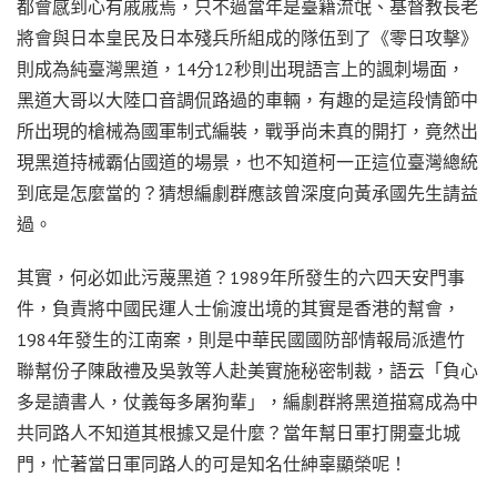
都會感到心有戚戚焉，只不過當年是臺籍流氓、基督教長老
將會與日本皇民及日本殘兵所組成的隊伍到了《零日攻擊》
則成為純臺灣黑道，14分12秒則出現語言上的諷刺場面，
黑道大哥以大陸口音調侃路過的車輛，有趣的是這段情節中
所出現的槍械為國軍制式編裝，戰爭尚未真的開打，竟然出
現黑道持械霸佔國道的場景，也不知道柯一正這位臺灣總統
到底是怎麼當的？猜想編劇群應該曾深度向黃承國先生請益
過。
其實，何必如此污蔑黑道？1989年所發生的六四天安門事
件，負責將中國民運人士偷渡出境的其實是香港的幫會，
1984年發生的江南案，則是中華民國國防部情報局派遣竹
聯幫份子陳啟禮及吳敦等人赴美實施秘密制裁，語云「負心
多是讀書人，仗義每多屠狗輩」，編劇群將黑道描寫成為中
共同路人不知道其根據又是什麼？當年幫日軍打開臺北城
門，忙著當日軍同路人的可是知名仕紳辜顯榮呢！