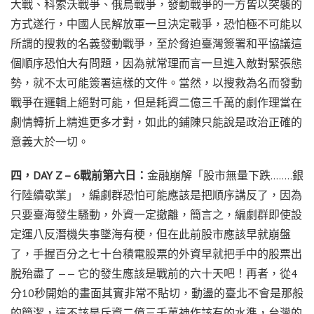
大戰、科索沃戰爭、俄烏戰爭，發動戰爭的一方皆以突襲的
方式遂行，中國人民解放軍一旦決定戰爭，恐怕極不可能以
所謂的搜救的名義發動戰爭，至於脅迫臺灣簽署和平協議這
個順序恐怕大有問題，因為就常理而言一旦進入敵對緊張態
勢，就不太可能簽署這樣的文件。當然，以搜救為名而發動
戰爭在邏輯上絕對可能，但是耗資二億三千萬的劇作理當在
劇情轉折上精進更多才對，如此的鋪陳只能說是政治正確的
意義大於一切。
四，DAY Z – 6戰前第六日：
金融崩解「股市無量下跌……..銀
行陸續歇業」，編劇群恐怕可能應該是把順序講反了，因為
只要臺海發生騷動，外資一定撤離，簡言之，編劇群即使設
定運八反潛機失事墜海有梗，但在此前股市應該早就崩盤
了，手握百分之七十台積電股票的外資早就把手中的股票出
脫殆盡了 —— 它的發生應該是戰前的六十天吧！再者，從4
分10秒開始的畫面其實非常不貼切，動盪的臺北不會是那般
的簡潔，這不該是斥資二億三千萬神作該有的水準，台灣的