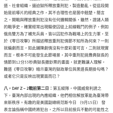
道、社會組織，逼迫獄所釋放重刑犯，製造動亂。從這段開
始是前導片的經典之作，其不合理性也是箇中翹楚。簡言
之，開戰與釋放重刑犯沒有任何邏輯關係，雖然，證諸人類
的戰爭史，確實經常出現驅使囚徒上前線戰鬥的例子，例如
俄烏雙方為了補充兵員，皆以囚犯作為戰場上的生力軍，至
於《零日攻擊》所描述釋放重刑犯情節不知所為何來？一則
就編劇而言，如此鋪陳劇情沒有什麼彩蛋可言，二則就現實
而言，根本不可能發生此節場景，其中重刑犯挑釁典獄長的
情節到12分33秒典獄長撒鈔票的畫面，就更難讓人理解，
難道《零日攻擊》暗示臺灣的獄政單位與黑道長期掛勾嗎？
或者它只是反映出現實面而已？
八，DAY Z – 2戰前第二日：
第五縱隊，中國威脅利誘之
下，臺灣內部出現的內應組織，他們相信解放軍能為臺灣帶
來新秩序。有趣的是美國副總統范斯今日 （9月15日） 發
表言論指稱中國終將犯台，之所以目前按兵不動的可能性之