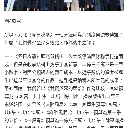
圖/ 劇照
所以，到底《零日攻擊》十七分鐘前導片到底向觀眾傳達了
什麼？我們覺得至少有幾點可作為後事之師；
一、《零日攻擊》既然號稱由十位金獎導演團隊聯手打造而
成，但是在敘事結構上幾乎了無新意，二億三千萬不是一筆
小數字，對照公視過去的製作成本，以近乎數倍的資金卻誕
生出這部平淡無奇的作品，這難道是納稅人所樂見的成果？
平心而論，我們若以《我們與惡的距離》作為比較，其總預
算為4300萬，共十集，堪稱叫好叫座，播映版權出口至日
本與韓國，如果與《麻醉風暴》比較，其單集預算190萬，
共6集，共1140萬，《麻醉風暴2》共13集，預算為第一季
的五倍，《一把青》預算為一億八千萬，共31集，除臺灣播