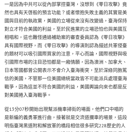
一是因為中共可以從內部掌控臺灣，沒想到《零日攻擊》竟
然也具有天啓般的預言功能？或者懷抱失敗主義的其實是美
國與目前的執政黨，美國的立場從來沒有改變過，臺海保持
對立才符合美國的利益，至於民進黨的立場恐怕也與美國互
相唱和，這也難怪通過補助案的審查委員認為《零日攻擊》
具有國際視野，而《零日攻擊》的導演則認為描述共軍侵臺
的題材可以吸引國際買家的注意，平心而論，國際視野與吸
引國際市場的注目恐怕都是一廂情願，因為澳洲、加拿大、
日本等國都曾公開表示不會介入臺海衝突，至於深綠同胞篤
信的美國，不管那一位美國總統當政皆不可能派兵處理臺海
戰爭，因為這並不符合美國的利益，美國輿論向來也都是反
對美國捲入臺海戰爭。
從13分07秒開始出現幫派機車掃街的場面，他們口中唱的
是新編的義勇軍進行曲，接著就是交流道攔車的場景，這段
明指臺灣黑道附和解放軍的橋段相信很多研究228歷史的人