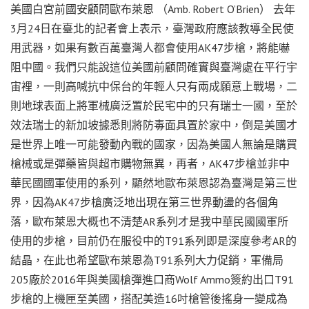
美國白宮前國安顧問歐布萊恩 （Amb. Robert O’Brien） 去年
3月24日在臺北的記者會上表示，臺灣政府應該教導全民使
用武器，如果有數百萬臺灣人都會使用AK47步槍，將能嚇
阻中國。我們只能說這位美國前顧問確實與臺灣處在平行宇
宙裡，一則高喊抗中保台的年輕人只有兩成願意上戰場，二
則地球表面上將軍械廣泛置於民宅中的只有瑞士一國，至於
效法瑞士的新加坡據悉則將防毒面具置於家中，倒是美國才
是世界上唯一可能發動內戰的國家，因為美國人無論是購買
槍械或是彈藥皆與超市購物無異，再者，AK47步槍並非中
華民國國軍使用的系列，顯然地歐布萊恩認為臺灣是第三世
界，因為AK47步槍廣泛地出現在第三世界動盪的各個角
落，歐布萊恩大概也不清楚AR系列才是我中華民國國軍所
使用的步槍，目前仍在服役中的T91系列即是深度參考AR的
結晶，在此也希望歐布萊恩為T91系列大力促銷，軍備局
205廠於2016年與美國槍彈進口商Wolf Ammo簽約出口T91
步槍的上機匣至美國，搭配美造16吋槍管後搖身一變成為