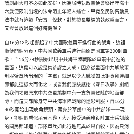
議劇組大可不必如此安排，因為屆時執政黨便會祭出年滿十
六歲便限制出境的法令阻止年輕人逃亡，畢竟全民防衛動員
法中就有這類「安置」條款，對於擅長雙標的執政黨而言，
又豈會放過這個好時機呢？
自16分18秒起響起了中共國歌義勇軍進行曲的號角，這裡
順便開個分頁，中共國歌義軍兵進行曲原是國軍第200師軍
歌，自16分24秒開始出現中共海軍陸戰隊於草叢中前進的
畫面，這段可以說是集荒謬之大成，因為從畫面中共解放軍
制服臂章所出現的「空軍」就足以令人感嘆如此鉅資卻連細
節都能這樣大而化之，或者我們應該感謝《零日攻擊》劇組
為我們揭露原來中共空軍編制中有一支負責登陸的地面部
隊，而這支部隊身穿中共海軍陸戰隊的迷彩制服，自16分
40秒開始出現廣角鏡頭，藏身於草叢中的中共部隊一一現
身，卻個個看似呆若木雞，大凡接受過義務役陸軍士兵訓練
的國民都知道，部隊單兵如此行進無異於是自殺，因為只消