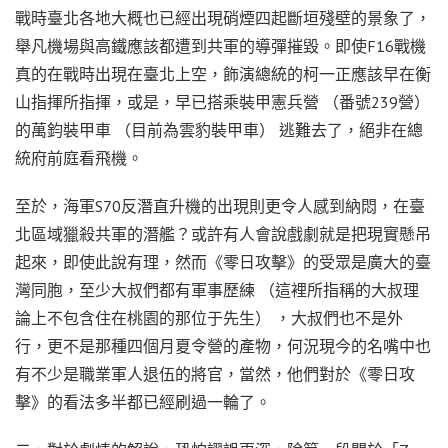
戰時臺北各地大概也已經出現硝煙四起斷垣殘壁的景象了，
舉凡機場與高鐵應該都遭到共軍的導彈摧毀。即使F16戰機
真的在戰時出現在臺北上空，飾演總統的柯一正應該早在衡
山指揮所指揮，或是，早已搭乘裝甲憲兵營 （番號239營）
的萬鈞裝甲車 （目前為雲豹裝甲車） 逃難去了，絕非在總
統府前庭看飛機。
至於，海軍S70反潛直升機的出現則更令人感到納悶，在臺
北區域獵殺共軍的潛艦？或許有人會說戲劇就是把現實懸吊
起來，即使此說有理，然而《零日攻擊》的受眾是廣大的臺
灣同胞，至少大叔們都有軍事歷練 （這裡所指稱的大叔理
論上不包含住在桃園的那位于先生） ，大叔們也不是外
行，更不是那種四個月夏令營的產物，何況現今的名嘴中也
有不少是職業軍人退伍的將官，當然，他們對於《零日攻
擊》的看法多半都已經刷過一輪了。