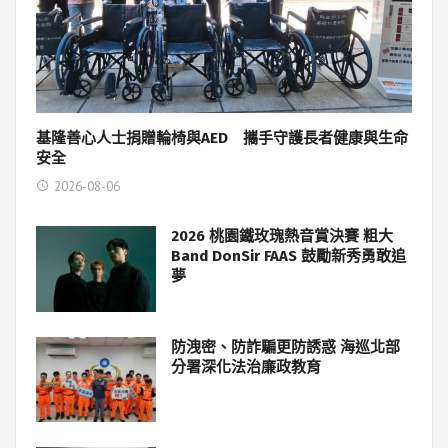
基隆善心人士捐贈輪椅與AED 攜手守護長者健康與生命
安全
2026-08-06
2026 桃園鐵玫瑰熱音賞決賽 粗大
Band DonSir FAAS 鼓勵新秀勇敢追
夢
防洩密、防詐騙更防誘惑 海巡北部
分署深化法治廉政教育