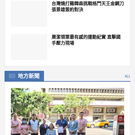
台灣燒打雞韓森挑戰格鬥天王金鋼刀
張景雄簽約對決
屠潔領軍最有感的運動紀實 直擊國
手壓力現場
地方新聞
ALL