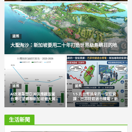
國際
大聖淘沙：新加坡要用二十年打造世界級島嶼目的地
國際
國際
AI浪潮重塑亞洲供應鏈版圖
1.5 兆台幣換來的一堂投資
台灣可望蟬聯新加坡最大貿易
課：巴菲特錯過台積電，新加
夥伴
坡政府投資公司看準台灣
生活新聞