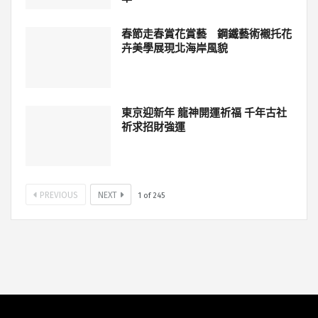
春節走春賞花賞藝 鋼鐵藝術襯托花
卉美學展現北海岸風貌
東京迎新年 龍神開運祈福 千年古社
祈求招財強運
PREVIOUS
NEXT
1
of
245