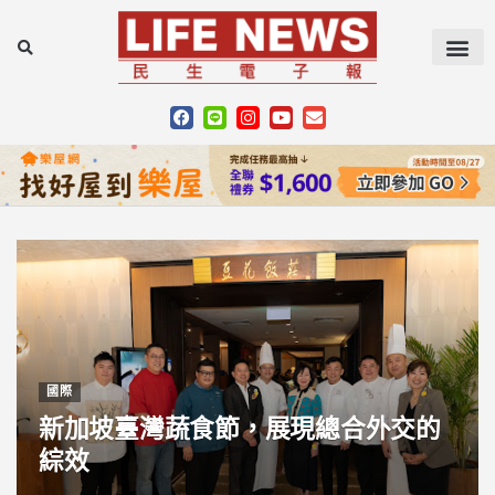
國際
新加坡臺灣蔬食節，展現總合外交的
綜效