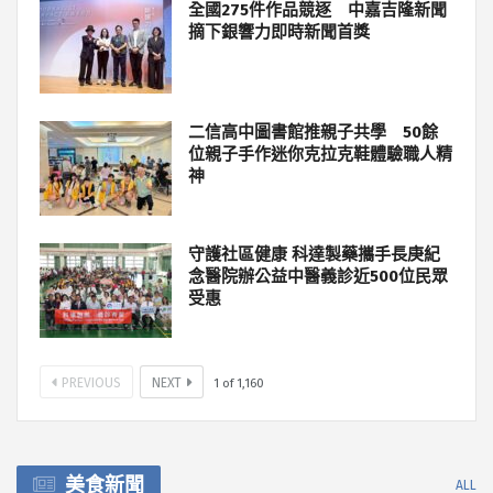
全國275件作品競逐 中嘉吉隆新聞
摘下銀響力即時新聞首獎
二信高中圖書館推親子共學 50餘
位親子手作迷你克拉克鞋體驗職人精
神
守護社區健康 科達製藥攜手長庚紀
念醫院辦公益中醫義診近500位民眾
受惠
PREVIOUS
NEXT
1
of
1,160
美食新聞
ALL