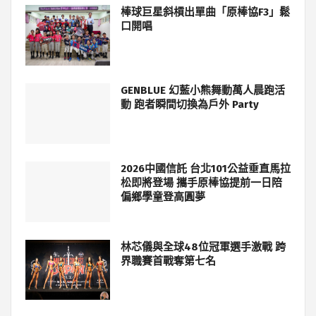
棒球巨星斜槓出單曲「原棒協F3」鬆
口開唱
GENBLUE 幻藍小熊舞動萬人晨跑活
動 跑者瞬間切換為戶外 Party
2026中國信託 台北101公益垂直馬拉
松即將登場 攜手原棒協提前一日陪
偏鄉學童登高圓夢
林芯儀與全球48位冠軍選手激戰 跨
界職賽首戰奪第七名