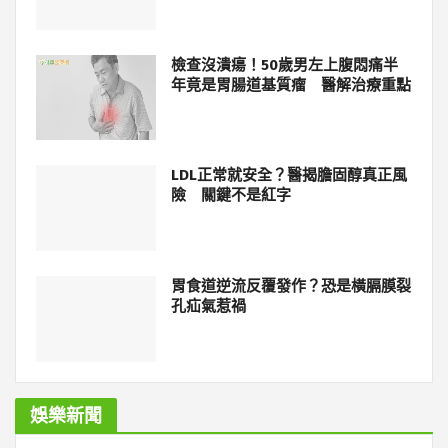
檢查沒潰瘍！50歲男左上腹悶痛半
年竟是胃腸道基質瘤 醫解治療重點
LDL正常就安全？醫揭膽固醇真正風
險 關鍵不是紅字
胃食道逆流反覆發作？恐是橫膈膜裂
孔疝氣惹禍
娛樂新聞