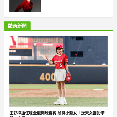
體育新聞
王彩樺擔任味全龍開球嘉賓 尬舞小龍女「逆天女團鉛筆