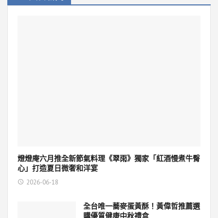
燈燈庵六月推全新節氣料理《翠雨》獨家「紅酒慢煮牛臀
心」打造夏日微奢和洋宴
2026-06-18
全台唯一蕎麥蛋黃酥！黃偉哲推薦選
購優質健康中秋禮盒