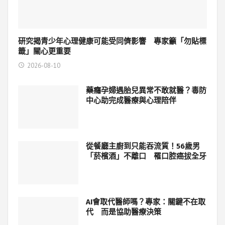
研究揭青少年心理健康可能受同儕影響 專家籲「勿貼標
籤」關心更重要
2026-08-10
藥癮孕婦遇胎兒異常不敢就醫？毒防
中心助完成醫療與心理陪伴
從餐廳主廚到只能吞流質！56歲男
「菸檳酒」不離口 罹口腔癌拔全牙
AI會取代醫師嗎？專家：關鍵不在取
代 而是協助醫療決策