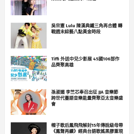
吳宗憲 Lulu 陳漢典鐵三角再合體 轉
戰週末綜藝八點黃金時段
Tiffi 外送中兒少影展 45國106部作
品齊聚高雄
孫淑媚 李竺芯奉召出征 JJA 音樂節
跨世代臺語音樂能量齊聚亞太音樂盛
會
帽子歌后鳳飛飛解封15年傳說級母帶
《鳳聲再續》經典台語歌謠黑膠重現