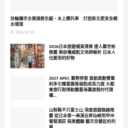
扶輪攜手企業捐救生艇、水上摩托車 打造新北更安全親
水環境
2026-07-19
2026日本旅遊補貨清單 達人鄭世彬
推薦 美妝權威凱文老師解析 日本人
也愛用的好物
2027 APEC 蓄勢待發 直航啟動雙重
利多引爆富國島強勁成長力道 大都
會旅行取得鉑爾曼海灘渡假村代理
權…
山梨縣不只富士山 深度旅遊路線推
薦 從日本第一美溪谷昇仙峽到甲州
葡萄酒莊 採果體驗 離天空最近的列
車