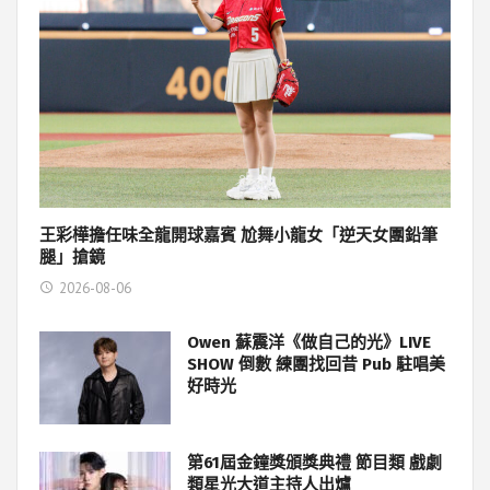
王彩樺擔任味全龍開球嘉賓 尬舞小龍女「逆天女團鉛筆
腿」搶鏡
2026-08-06
Owen 蘇震洋《做自己的光》LIVE
SHOW 倒數 練團找回昔 Pub 駐唱美
好時光
第61屆金鐘獎頒獎典禮 節目類 戲劇
類星光大道主持人出爐