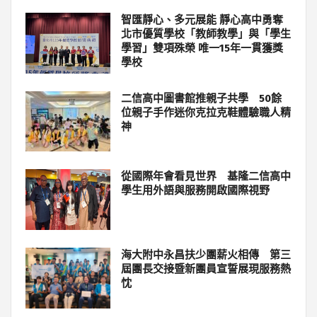
智匯靜心、多元展能 靜心高中勇奪
北市優質學校「教師教學」與「學生
學習」雙項殊榮 唯一15年一貫獲獎
學校
二信高中圖書館推親子共學 50餘
位親子手作迷你克拉克鞋體驗職人精
神
從國際年會看見世界 基隆二信高中
學生用外語與服務開啟國際視野
海大附中永昌扶少團薪火相傳 第三
屆團長交接暨新團員宣誓展現服務熱
忱