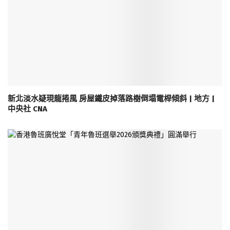
新北淡水疑現龍捲風 房屋鐵皮掉落路樹倒塌電桿傾斜 | 地方 |
中央社 CNA