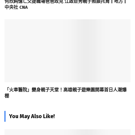
何欣純憶亡父提職場爸爸政見 江啟臣秀親子照談托育 | 地方 |
中央社 CNA
「火車醫院」變身親子天堂！高雄親子遊樂園開幕首日人潮爆
棚
You May Also Like!