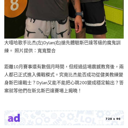
大嘻哈歌手比杰(左)Dylan(右)搶先體驗斯巴達等級的魔鬼訓
練。 照片提供：寬寬整合
距離10月賽事還有數個月時間，但經過這場震撼教育後，兩
人都已正式進入備戰模式。究竟比杰能否成功從健美教練變
身斯巴達戰士？Dylan又能不能把心跳200變成穩定輸出？答
案就等他們在新北斯巴達賽場上揭曉！