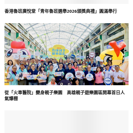
香港魯班廣悅堂「青年魯班選舉2026頒獎典禮」圓滿舉行
從「火車醫院」變身親子樂園 高雄親子遊樂園區開幕首日人
氣爆棚