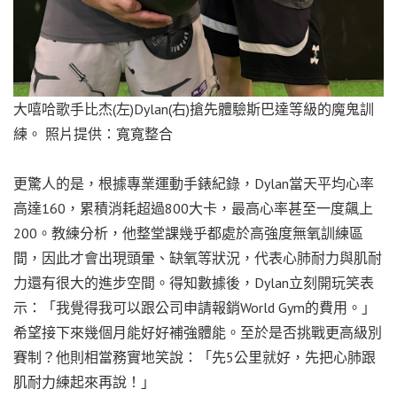
大嘻哈歌手比杰(左)Dylan(右)搶先體驗斯巴達等級的魔鬼訓
練。 照片提供：寬寬整合
更驚人的是，根據專業運動手錶紀錄，Dylan當天平均心率
高達160，累積消耗超過800大卡，最高心率甚至一度飆上
200。教練分析，他整堂課幾乎都處於高強度無氧訓練區
間，因此才會出現頭暈、缺氧等狀況，代表心肺耐力與肌耐
力還有很大的進步空間。得知數據後，Dylan立刻開玩笑表
示：「我覺得我可以跟公司申請報銷World Gym的費用。」
希望接下來幾個月能好好補強體能。至於是否挑戰更高級別
賽制？他則相當務實地笑說：「先5公里就好，先把心肺跟
肌耐力練起來再說！」