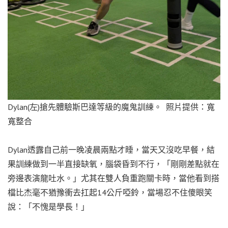
Dylan(左)搶先體驗斯巴達等級的魔鬼訓練。 照片提供：寬
寬整合
Dylan透露自己前一晚凌晨兩點才睡，當天又沒吃早餐，結
果訓練做到一半直接缺氧，腦袋昏到不行，「剛剛差點就在
旁邊表演龍吐水。」尤其在雙人負重跑關卡時，當他看到搭
檔比杰毫不猶豫衝去扛起14公斤啞鈴，當場忍不住傻眼笑
說：「不愧是學長！」