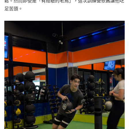
鬆。然而即使是「有經驗的老鳥」，這次訓練營依舊讓他吃
足苦頭。