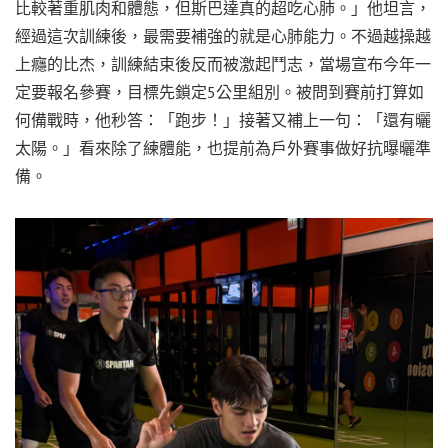
比較著重肌肉和體態，但斯巴達真的超吃心肺。」他坦言，
經過這次訓練後，最需要補強的就是心肺能力。不過越操越
上癮的比杰，訓練結束後反而被激起鬥志，當場宣布今年一
定要報名參賽，目標先鎖定5公里組別。被問到賽前打算如
何備戰時，他秒答：「跑步！」接著又補上一句：「還有曬
太陽。」看來除了練體能，也提前為戶外賽事做好抗曝曬準
備。