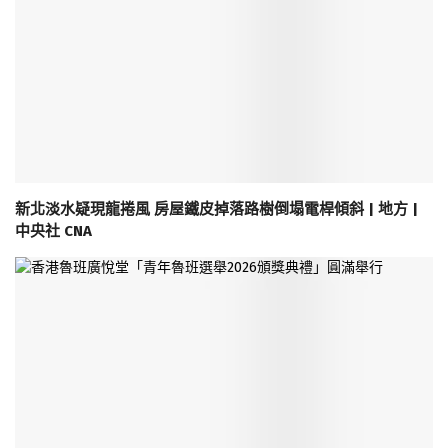
新北淡水疑現龍捲風 房屋鐵皮掉落路樹倒塌電桿傾斜 | 地方 |
中央社 CNA