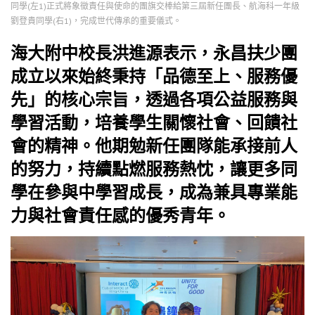
同學(左1)正式將象徵責任與使命的團旗交棒給第三屆新任團長、航海科一年級
劉登貴同學(右1)，完成世代傳承的重要儀式。
海大附中校長洪進源表示，永昌扶少團
成立以來始終秉持「品德至上、服務優
先」的核心宗旨，透過各項公益服務與
學習活動，培養學生關懷社會、回饋社
會的精神。他期勉新任團隊能承接前人
的努力，持續點燃服務熱忱，讓更多同
學在參與中學習成長，成為兼具專業能
力與社會責任感的優秀青年。