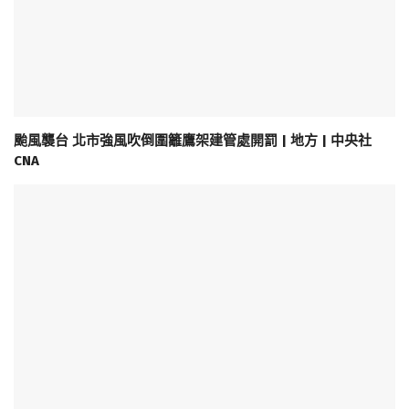
颱風襲台 北市強風吹倒圍籬鷹架建管處開罰 | 地方 | 中央社
CNA