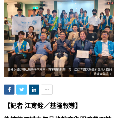
基隆永昌扶輪社攜手海大附中，傳承服務精神！第三屆扶少團交接暨新團員入團典
禮盛大登場 。
【記者 江育銓／基隆報導】