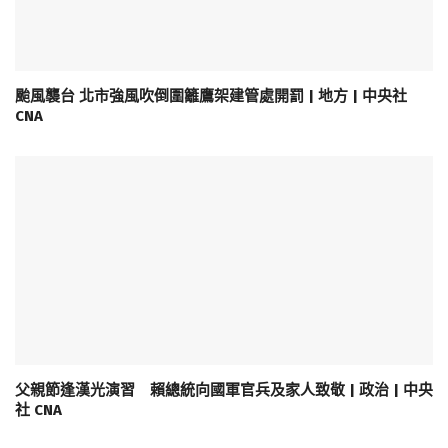
颱風襲台 北市強風吹倒圍籬鷹架建管處開罰 | 地方 | 中央社
CNA
父親節逢漢光演習 賴總統向國軍官兵及家人致敬 | 政治 | 中央
社 CNA