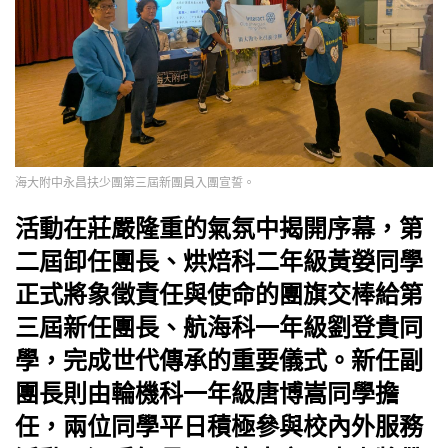
海大附中永昌扶少團第三屆新團員入團宣誓。
活動在莊嚴隆重的氣氛中揭開序幕，第
二屆卸任團長、烘焙科二年級黃嫈同學
正式將象徵責任與使命的團旗交棒給第
三屆新任團長、航海科一年級劉登貴同
學，完成世代傳承的重要儀式。新任副
團長則由輪機科一年級唐博嵩同學擔
任，兩位同學平日積極參與校內外服務