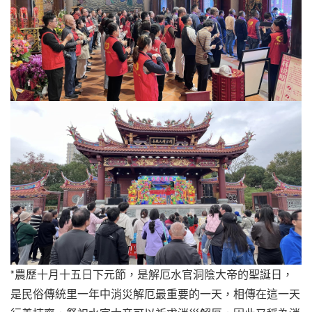
*農歷十月十五日下元節，是解厄水官洞陰大帝的聖誕日，
是民俗傳統里一年中消災解厄最重要的一天，相傳在這一天