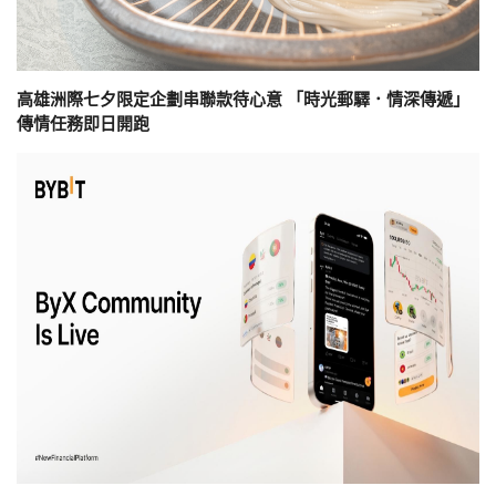
高雄洲際七夕限定企劃串聯款待心意 「時光郵驛．情深傳遞」
傳情任務即日開跑