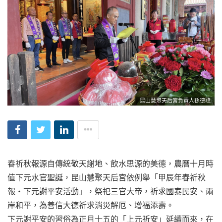
昆山慧聚天后宮負責人孫德聰
春祈秋報源自傳統敬天謝地、飲水思源的美德，農曆十月時
值下元水官聖誕，昆山慧聚天后宮依例舉「甲辰年春祈秋
報‧下元謝平安活動」，祭祀三官大帝，祈求國泰民安、兩
岸和平，為善信大德祈求消災解厄、增福添壽。
下元謝平安的習俗為正月十五的「上元祈安」延續而來，在