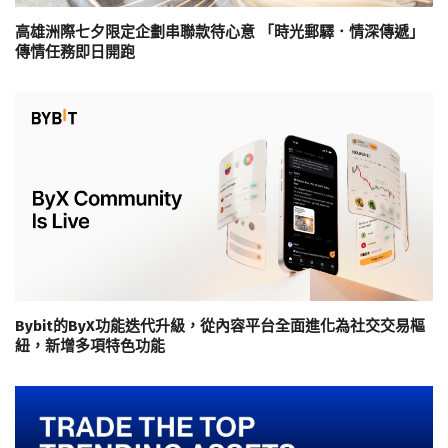
高雄洲際七夕限定企劃串聯款待心意 「時光郵驛．情深傳遞」
傳情任務即日開跑
Bybit的ByX功能迭代升級，從內容平台全面進化為社交交易樞
紐，新增多項特色功能