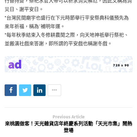
行善持齋，祭祀水官大帝可以祈求消災解厄，因此又稱為消
災日、謝平安日。
*台灣民間廟宇也盛行在下元時節舉行平安祭典科儀預先為
來年祈福，稱為“補明年運。
*每年秋季結束入冬修耕農閒之際，向天地神祇舉行祭祀、
並搬演社戲來答謝，即所謂的平安戲也稱謝冬戲。
Previous Article
來桃園做客！天光雜貨店年終慶系列活動「天光市集」鬧熱
登場