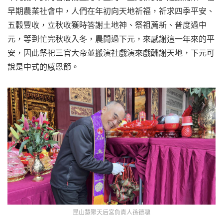
早期農業社會中，人們在年初向天地祈福，祈求四季平安、
五穀豐收，立秋收獲時答謝土地神、祭祖薦新、普度過中
元，等到忙完秋收入冬，農閒過下元，來感謝這一年來的平
安，因此祭祀三官大帝並搬演社戲演來戲酬謝天地，下元可
說是中式的感恩節。
昆山慧聚天后宮負責人孫德聰