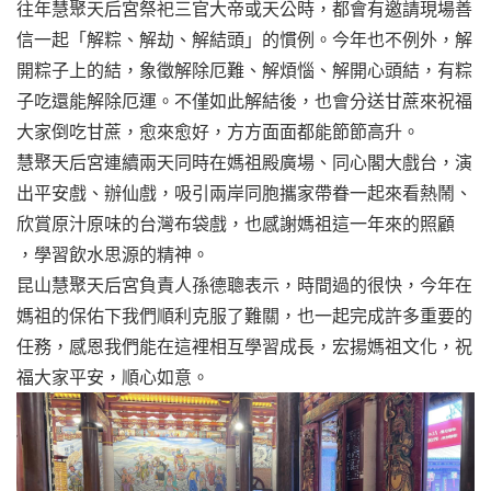
往年慧聚天后宮祭祀三官大帝或天公時，都會有邀請現場善
信一起「解粽、解劫、解結頭」的慣例。今年也不例外，解
開粽子上的結，象徵解除厄難、解煩惱、解開心頭結，有粽
子吃還能解除厄運。不僅如此解結後，也會分送甘蔗來祝福
大家倒吃甘蔗，愈來愈好，方方面面都能節節高升。
慧聚天后宮連續兩天同時在媽祖殿廣場、同心閣大戲台，演
出平安戲、辦仙戲，吸引兩岸同胞攜家帶眷一起來看熱鬧、
欣賞原汁原味的台灣布袋戲，也感謝媽祖這一年來的照顧
，學習飲水思源的精神。
昆山慧聚天后宮負責人孫德聰表示，時間過的很快，今年在
媽祖的保佑下我們順利克服了難關，也一起完成許多重要的
任務，感恩我們能在這裡相互學習成長，宏揚媽祖文化，祝
福大家平安，順心如意。