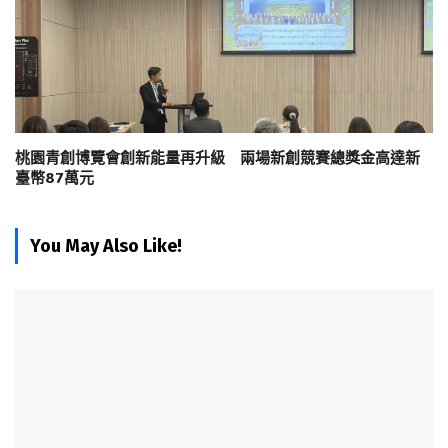
桃園青創博覽會創新能量再升級 兩場新創競賽總獎金高達新
臺幣87萬元
You May Also Like!