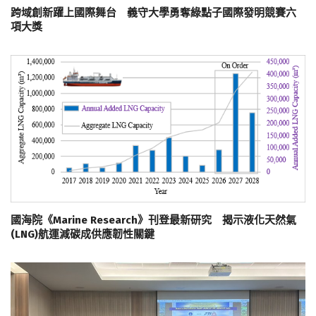
跨域創新躍上國際舞台 義守大學勇奪綠點子國際發明競賽六
項大獎
國海院《Marine Research》刊登最新研究 揭示液化天然氣
(LNG)航運減碳成供應韌性關鍵