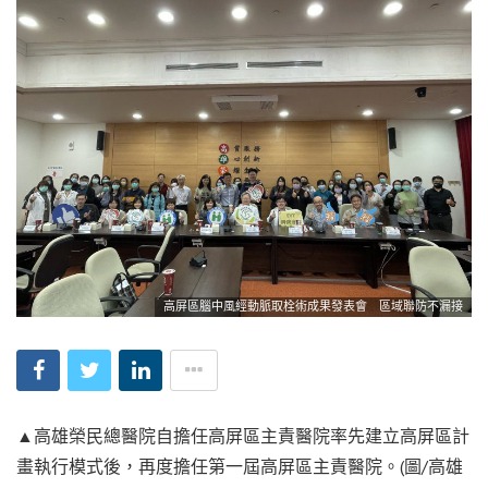
高屏區腦中風經動脈取栓術成果發表會 區域聯防不漏接
▲高雄榮民總醫院自擔任高屏區主責醫院率先建立高屏區計
畫執行模式後，再度擔任第一屆高屏區主責醫院。(圖/高雄