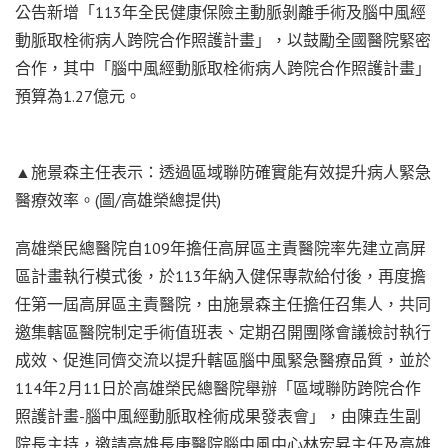
公告新增「113年全民健康保險主動脈剝離手術及腦中風經
動脈取栓術病人跨院合作照護計畫」，以鼓勵全國醫院緊密
合作，其中「腦中風經動脈取栓術病人跨院合作照護計畫」
預算為1.27億元。
▲施景森主任表示：透過區域聯防確實能有效提升病人緊急
醫療效率。(圖/高雄榮總提供)
高雄榮民總醫院自109年擔任高屏區主責醫院率先建立高屏
區計畫執行模式後，於113年納入健保專款給付後，再度擔
任第一屆高屏區主責醫院，由施景森主任擔任召集人，共同
邀集轄區醫院制定手術值班表、定期召開團隊會議檢討執行
成效、促進同儕交流以提升轄區腦中風緊急醫療品質，並於
114年2月11日於高雄榮民總醫院舉辦「區域聯防跨院合作
照護計畫-腦中風經動脈取栓術成果發表會」，由陳垚生副
院長主持，邀請高雄長庚醫院腦中風中心林宏昇主任及高雄