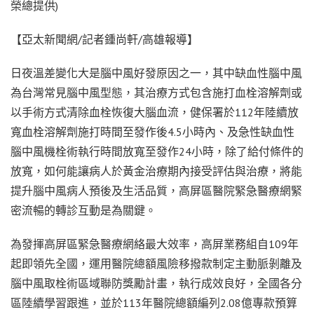
榮總提供)
【亞太新聞網/記者鍾尚軒/高雄報導】
日夜溫差變化大是腦中風好發原因之一，其中缺血性腦中風
為台灣常見腦中風型態，其治療方式包含施打血栓溶解劑或
以手術方式清除血栓恢復大腦血流，健保署於112年陸續放
寬血栓溶解劑施打時間至發作後4.5小時內、及急性缺血性
腦中風機栓術執行時間放寬至發作24小時，除了給付條件的
放寬，如何能讓病人於黃金治療期內接受評估與治療，將能
提升腦中風病人預後及生活品質，高屏區醫院緊急醫療網緊
密流暢的轉診互動是為關鍵。
為發揮高屏區緊急醫療網絡最大效率，高屏業務組自109年
起即領先全國，運用醫院總額風險移撥款制定主動脈剝離及
腦中風取栓術區域聯防獎勵計畫，執行成效良好，全國各分
區陸續學習跟進，並於113年醫院總額編列2.08億專款預算