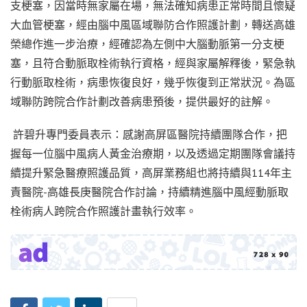
支梗塞，因當時無家屬在場，無法確知病患正常時間且懷疑
大血管梗塞，經由腦中風區域聯防合作照護計劃，轉送高雄
榮總作進一步治療，經確認為左側中大腦動脈第一分支梗
塞，且符合動脈取栓術執行資格，經與家屬解釋後，緊急執
行動脈取栓術，病患恢復良好，幾乎恢復到正常狀況。為區
域聯防跨院合作計劃改善病患預後，提供最好的註解。
許碧升專門委員表示：感謝高屏區醫院持續團隊合作，把
握每一位腦中風病人黃金治療期，以及透過定期團隊會議持
續提升緊急醫療照護品質，高屏業務組也將持續與114年主
責醫院-高雄長庚醫院合作討論，持續精進腦中風經動脈取
栓術病人跨院合作照護計畫執行效率。