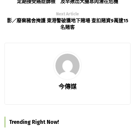
定期接受癌症篩檢 及早揪出大腸息肉潛在危機
Next Article
影／廢棄豬舍掩護 東港警破獲地下賭場 查扣賭資9萬逮15
名賭客
今傳媒
Trending Right Now!