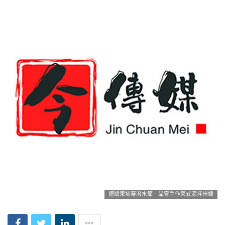
體驗柬埔寨潑水節 品嘗手作柬式涼拌米線