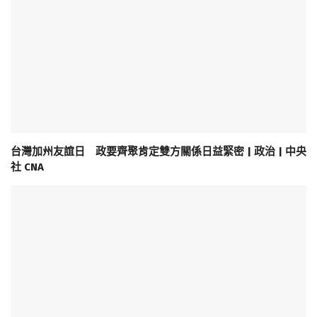
台灣加州友誼日 政要齊聚肯定雙方關係日益緊密 | 政治 | 中央
社 CNA