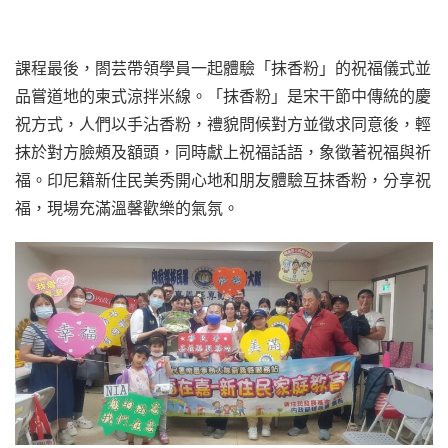
課程最後，閤芸帶領學員一起體驗「抹香粉」的祝福儀式並
品嘗道地的柬式涼拌米線。「抹香粉」是宋干節中傳統的慶
祝方式，人們以手沾香粉，禮貌問候對方並徵求同意後，輕
抹於對方臉頰及額頭，同時獻上祝福話語，象徵著祝福與祈
福。印尼籍新住民美秀開心地和朋友體驗互抹香粉，分享祝
福，現場充滿溫馨歡樂的氣氛。