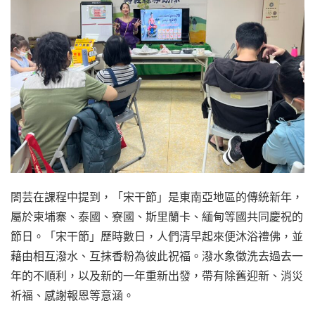
閤芸在課程中提到，「宋干節」是東南亞地區的傳統新年，
屬於柬埔寨、泰國、寮國、斯里蘭卡、緬甸等國共同慶祝的
節日。「宋干節」歷時數日，人們清早起來便沐浴禮佛，並
藉由相互潑水、互抹香粉為彼此祝福。潑水象徵洗去過去一
年的不順利，以及新的一年重新出發，帶有除舊迎新、消災
祈福、感謝報恩等意涵。