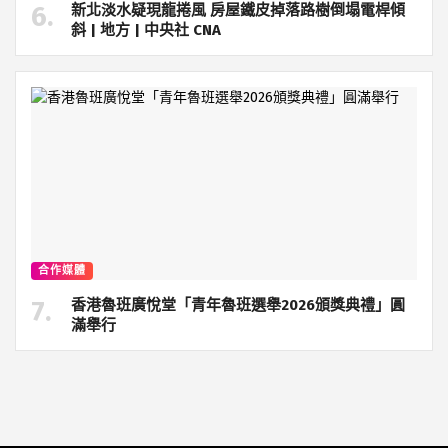
新北淡水疑現龍捲風 房屋鐵皮掉落路樹倒塌電桿傾
斜 | 地方 | 中央社 CNA
合作媒體
香港魯班廣悅堂「青年魯班選舉2026頒獎典禮」圓
滿舉行