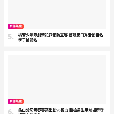
合作媒體
桃警少年隊創新犯罪預防宣導 首辦脫口秀活動百名
學子搶報名
合作媒體
龜山分局青春專案出動50警力 臨檢易生事端場所守