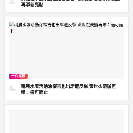
再添新亮點
合作媒體
稱農水署活動涂權吉也出席遭反擊 黃世杰競辦再
嗆：適可而止