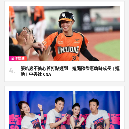
合作媒體
張皓崴不擔心首打點遲到 追隨陳傑憲軌跡成長 | 運
動 | 中央社 CNA