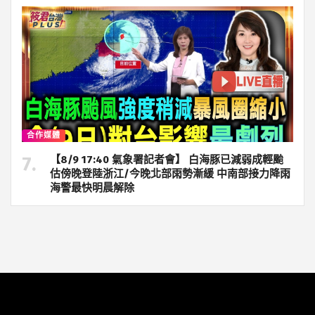
合作媒體
【8/9 17:40 氣象署記者會】 白海豚已減弱成輕颱
估傍晚登陸浙江/今晚北部雨勢漸緩 中南部接力降雨
海警最快明晨解除