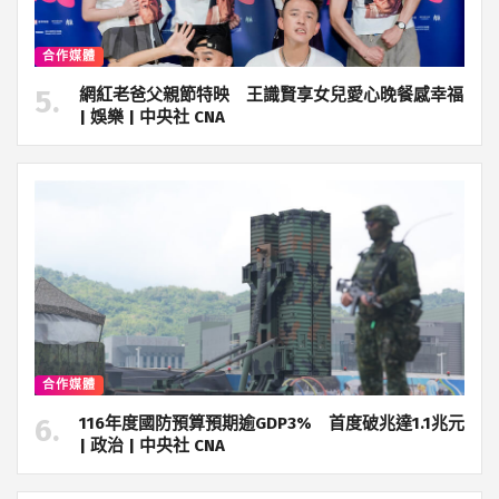
合作媒體
網紅老爸父親節特映 王識賢享女兒愛心晚餐感幸福
| 娛樂 | 中央社 CNA
合作媒體
116年度國防預算預期逾GDP3% 首度破兆達1.1兆元
| 政治 | 中央社 CNA