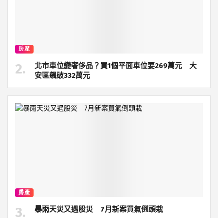
房產
北市車位變奢侈品？買1個平面車位要269萬元 大
安區飆破332萬元
房產
暴雨天災又遇股災 7月新案買氣倒頭栽