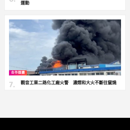
運動
合作媒體
觀音工業二路化工廠火警 濃煙和大火不斷往竄燒