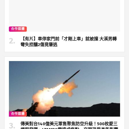
合作媒體
【有片】車停家門前「才剛上車」就被撞 大溪男轉
彎失控釀2傷竟肇逃
合作媒體
傳美對台140億美元軍售聚焦防空升級！500枚愛三