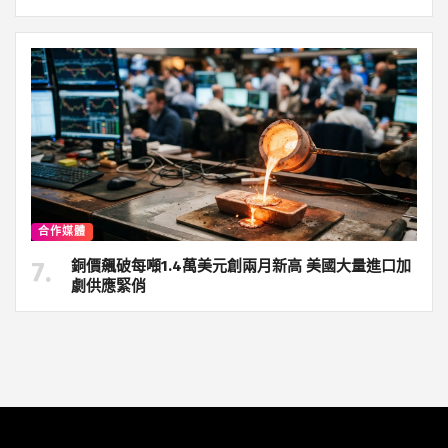
合作媒體
銅價飆破每噸1.4萬美元創兩月新高 美國大量進口加
劇供應緊俏