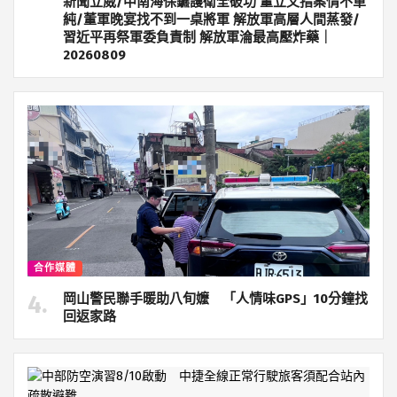
新聞立威/中南海保鑣護衛全破功 董立文指案情不單
純/董軍晚宴找不到一桌將軍 解放軍高層人間蒸發/
習近平再祭軍委負責制 解放軍淪最高壓炸藥｜
20260809
合作媒體
岡山警民聯手暖助八旬嬤 「人情味GPS」10分鐘找
回返家路