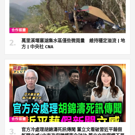
合作媒體
萬里溪堰塞湖集水區僅些微雨量 維持穩定溢流 | 地
方 | 中央社 CNA
合作媒體
官方冷處理胡錦濤死訊傳聞 董立文看破習近平藉假