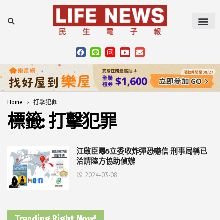
Home
打擊犯罪
標籤:
打擊犯罪
江啟臣曝5立委收炸彈恐嚇信 刑事局稱已
洽請陸方協助偵辦
2024-03-08
Trending Right Now!