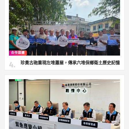
合作媒體
珍貴古砲重現左堆蕭屋，傳承六堆保鄉衛土歷史記憶