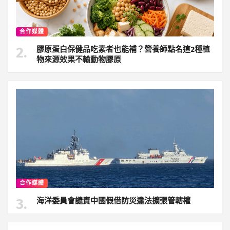
合作媒體
膠原蛋白保健品吃素者也能補？營養師點名這2種植
物來源效果不輸動物膠原
合作媒體
海洋委員會譴責中國假借防災違法擴張管轄權