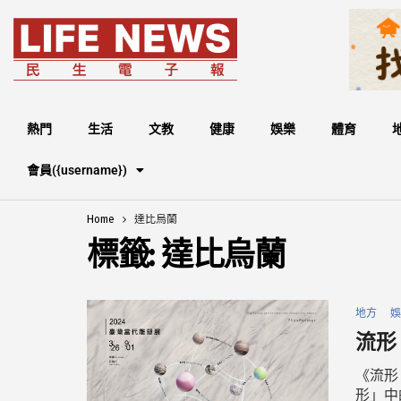
熱門
生活
文教
健康
娛樂
體育
會員({username})
Home
達比烏蘭
標籤:
達比烏蘭
地方
娛
流形
《流形
形」中