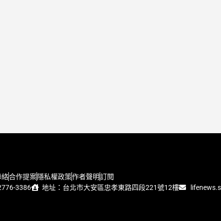
聯絡
合作提案
隱私權政策
作者聲明
訂閱
776-3386
地址：台北市大安區忠孝東路四段221號12樓
lifenews.