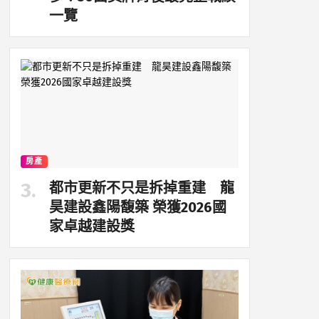
一覽
房產
都市更新不只是拆掉重建 龍
昊建設鑫陽馥築 榮獲2026國
家卓越建設獎