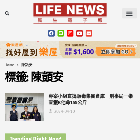
Home
陳顗安
標籤:
陳顗安
專案小組直搗販毒集團倉庫 刑事局一舉
查獲K他命155公斤
2024-04-10
Trending Right Now!