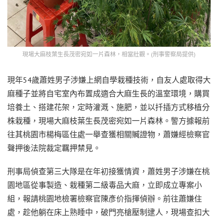
現場大麻枝葉生長茂密宛如一片森林，相當壯觀。(刑事警察局提供)
現年54歲蕭姓男子涉嫌上網自學栽種技術，自友人處取得大
麻種子並將自宅室內布置成適合大麻生長的溫室環境，購買
培養土、搭建花架，定時灌溉、施肥，並以扦插方式移植分
株栽種，現場大麻枝葉生長茂密宛如一片森林。警方據報前
往其桃園市楊梅區住處一舉查獲相關贓證物，蕭嫌經檢察官
聲押後法院裁定羈押禁見。
刑事局偵查第三大隊是在年初接獲情資，蕭姓男子涉嫌在桃
園地區從事製造、栽種第二級毒品大麻，立即成立專案小
組，報請桃園地檢署檢察官陳彥价指揮偵辦。前往蕭嫌住
處，趁他躺在床上熟睡中，破門亮槍壓制逮人，現場查扣大