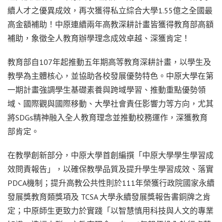
續人才之優異成效，再次獲得私立綜合大學1.55億之全國最
高金額補助！中原連續兩年高教深耕計畫皆獲得教育部高額
補助，象徵全人教育辦學理念成效卓越、深獲肯定！
教育部自107年起推動五年期高等教育深耕計畫，以學生及
教學為主體核心，並協助各校發展優勢特色。中原大學在第
一期計畫強調學生基礎素養與跨域學習、推動重點優勢領
域、國際觀與國際移動、大學社會責任影響力等方向，尤其
將SDGs精神融入全人教育理念並推動校務運作，深獲教育
部肯定。
在教學創新部分，中原大學首創編撰「中原大學學生學習成
效問責報告」，以確保教學品質及提升學生學習成效、落實
PDCA機制；提升高教公共性則於111年榮獲行政院國家永續
發展獎教育類獎項及 TCSA 大學永續發展獎報告書銅牌之肯
定；中原師生更致力於實踐「以智慧慎用科技與人文的專業