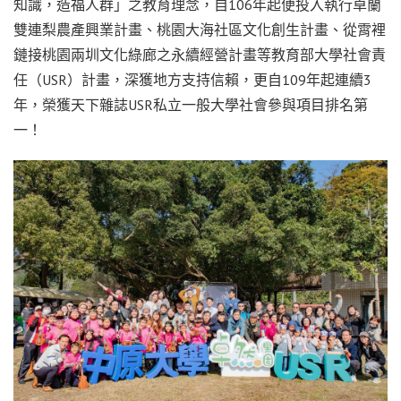
知識，造福人群」之教育理念，自106年起便投入執行卓蘭
雙連梨農產興業計畫、桃園大海社區文化創生計畫、從霄裡
鏈接桃園兩圳文化綠廊之永續經營計畫等教育部大學社會責
任（USR）計畫，深獲地方支持信賴，更自109年起連續3
年，榮獲天下雜誌USR私立一般大學社會參與項目排名第
一！