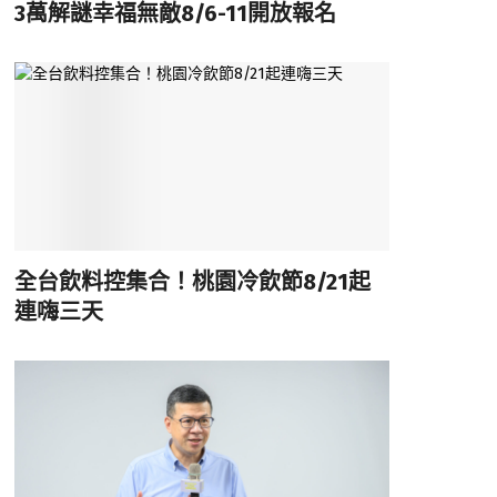
3萬解謎幸福無敵8/6-11開放報名
全台飲料控集合！桃園冷飲節8/21起
連嗨三天