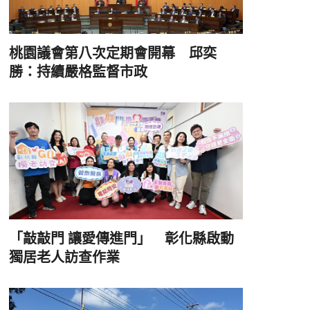
桃園議會第八次定期會開幕 邱奕
勝：持續嚴格監督市政
「敲敲門 讓愛傳進門」 彰化縣啟動
獨居老人訪查作業