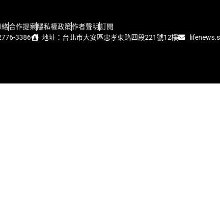
聯絡
合作提案
隱私權政策
作者聲明
訂閱
776-3386
地址：台北市大安區忠孝東路四段221號12樓
lifenews.