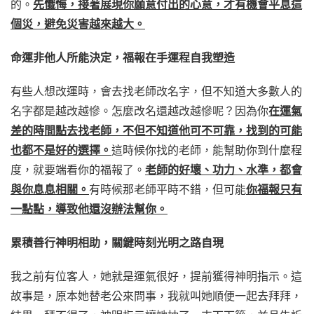
的。
先懺悔，接著展現你願意付出的心意，才有機會平息這
個災，避免災害越來越大。
命運非他人所能決定，福報在手運程自我塑造
有些人想改運時，會去找老師改名字，但不知道大多數人的
名字都是越改越慘。怎麼改名還越改越慘呢？因為你
在運氣
差的時間點去找老師，不但不知道他可不可靠，找到的可能
也都不是好的選擇。
這時候你找的老師，能幫助你到什麼程
度，就要端看你的福報了。
老師的好壞、功力、水準，都會
與你息息相關。
有時候那老師平時不錯，但可能
你福報只有
一點點，導致他還沒辦法幫你。
累積善行神明相助，關鍵時刻光明之路自現
我之前有位客人，她就是運氣很好，提前獲得神明指示。這
故事是，原本她替老公來問事，我就叫她順便一起去拜拜，