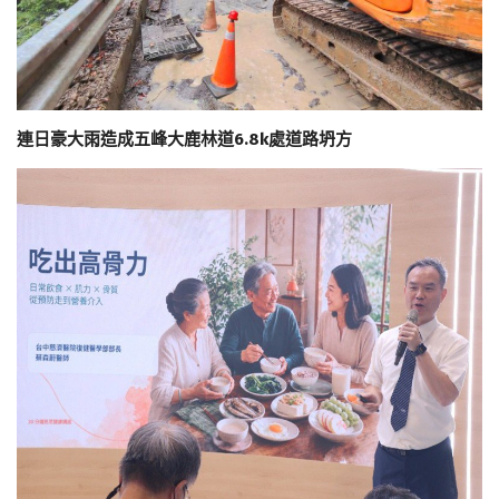
連日豪大雨造成五峰大鹿林道6.8k處道路坍方