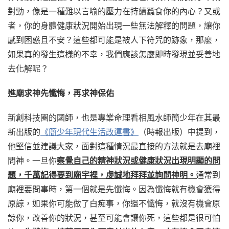
對勁，像是一種難以言喻的壓力在持續蠶食你的內心？又或
者，你的身體健康狀況開始出現一些無法解釋的問題，讓你
感到困惑且不安？這些都可能是被人下符咒的跡象，那麼，
如果真的發生這樣的不幸，我們應該怎麼即時發現並妥善地
去化解呢？
進廟求神先懺悔，再求神保佑
新創科技圈的國師，也是專業命理看相風水師簡少年在其最
新出版的
《簡少年現代生活改運書》
（時報出版）中提到，
他堅信並建議大家，面對這種情況最直接的方法就是去廟裡
問神。一旦你
察覺自己的精神狀況或健康狀況出現明顯的問
題，千萬記得要到廟宇裡，虔誠地拜拜並詢問神明。
通常到
廟裡要問事時，第一個就是先懺悔。因為懺悔就有機會獲得
原諒，如果你可能做了白痴事，你還不懺悔，就沒有機會原
諒你，改善你的狀況，甚至可能會讓你死，這些都是很可怕