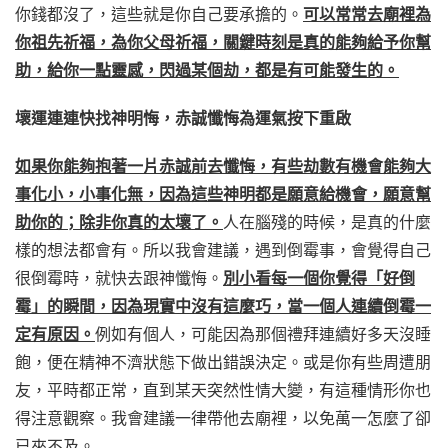
你錢都沒了，這些就是你自己要承擔的。
可以常常去廟裡為
你祖先祈福，為你父母祈福，關鍵時刻是真的能夠給予你幫
助，給你一點靈感，閃過某個劫，都是有可能發生的。
壞運連連快找神明悔，赤誠懺悔為運氣按下重啟
如果你能夠抱著一片赤誠前去懺悔，有些劫數有機會能夠大
事化小，小事化無，因為這些神明都是願意給機會，願意幫
助你的；除非你真的太壞了。
人在腦殘的時候，是真的什麼
樣的想法都會有。所以我會建議，遇到倒霉事，會覺得自己
很倒霉時，就快去跟神懺悔。
別小看每一個你覺得「好倒
霉」的瞬間，因為現實中沒有這麼巧，當一個人連續倒霉一
定有原因。
例如有個人，可能因為那個禮拜連續好多天沒睡
飽，便在精神不濟狀態下做出錯誤決定。或是你有些周遭朋
友，平時都正常，直到某天突然性情大變，有這種情形你也
得注意觀察。我會建議一律帶他去廟裡，以免萬一怎麼了卻
已來不及。