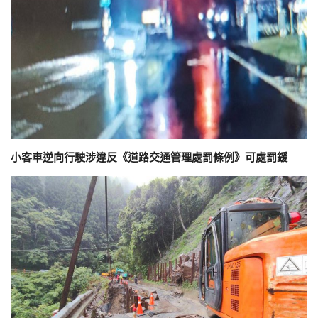
小客車逆向行駛涉違反《道路交通管理處罰條例》可處罰鍰