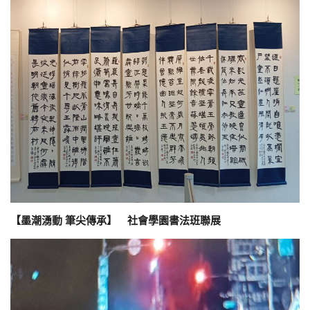
【墨潮湧動 筆尖傳承】 社會學園書法班聯展