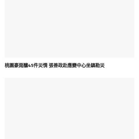
桃園豪雨釀45件災情 張善政赴應變中心坐鎮勘災