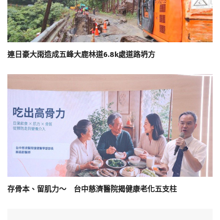
連日豪大雨造成五峰大鹿林道6.8k處道路坍方
存骨本、留肌力～ 台中慈濟醫院揭健康老化五支柱