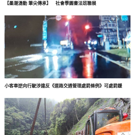
【墨潮湧動 筆尖傳承】 社會學園書法班聯展
小客車逆向行駛涉違反《道路交通管理處罰條例》可處罰鍰