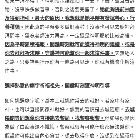
結果一拜不得了，神明指示讓她抽了一支下下籤，並且告訴
她，沒事快多做善事，否則之後要完蛋了。
她能夠提前抽籤
及得到指引，最大的原因，我想就是她平時有發揮善心，行
善積德。
因此真的平時要多做好事啦！沒事也可以去廟裡拜
拜問事，畢竟老師法力再高，一定還是神明屬於比較高維。
因為平時累積福報，關鍵時刻就可能獲得神明的建議，或是
你去拜拜祈求時，守護神可能幫你一起求這件事。
天無絕人
之路，只要神明指示你有一條路可以走，你就有機會化解這
件事。
選擇熟悉的廟宇祈福祖先，關鍵時刻獲神明引導
如何挑選廟宇呢？基本上就挑你常去的就好。若家中有家
神，也可以直接問家神就好。像我的習慣是去城隍廟。
去城
隍廟等同想像你直接跑去警局，找警察報警。
但如果你是因
為做了白痴事還不懺悔，警察就很有可能什麼都無法幫你。
假設你可能出自內心貪婪，想去取得什麼，沒想到在過程中