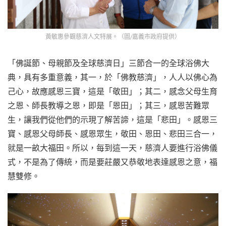
黃敏惠參觀慈濟人文特展。（圖/嘉義市政府提供）
「佛誕節、母親節及全球慈濟日」三節合一的全球浴佛大
典，具有多重意義，其一，於「佛教慈濟」，人人以佛心為
己心，故應感恩三寶，這是「敬田」；其二，感念父母生育
之恩、師長教導之恩，即是「恩田」；其三，感恩苦難眾
生，讓我們從他們的示現了解苦諦，這是「悲田」。感恩三
寶、感恩父母師長、感恩眾生，敬田、恩田、悲田三合一，
就是一畝大福田。所以，每到這一天，慈濟人要進行浴佛儀
式，不是為了傳統，而是要莊嚴又恭敬地表達感恩之意，福
慧雙修。