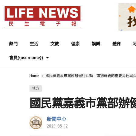
熱門
生活
文教
健康
娛樂
體育
會員({username})
Home
國民黨嘉義市黨部辦健行活動 讚揚母親的重要角色與
地方
國民黨嘉義市黨部辦
新聞中心
2023-05-12