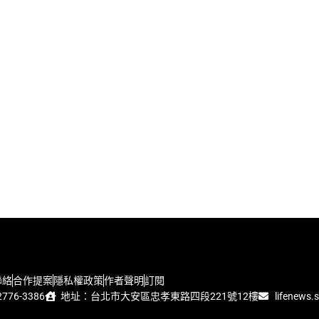
聯絡
合作提案
隱私權政策
作者聲明
訂閱
776-3386
地址：台北市大安區忠孝東路四段221號12樓
lifenews.