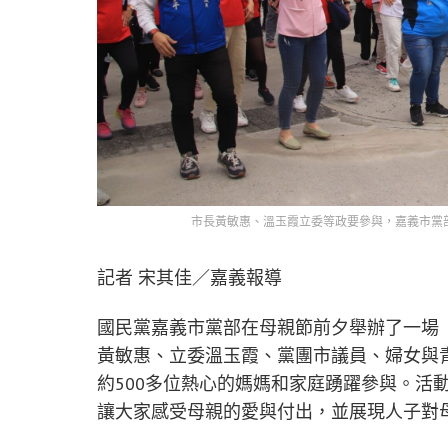
市長黃敏惠、溫玉霞立委等政要參與，嘉義市黨
記者 宋其佳／嘉義報導
國民黨嘉義市黨部在母親節前夕舉辦了一場
黃敏惠、立委溫玉霞、黨團市議員、婦女與
約500多位熱心的媽媽和家庭踴躍參與。活
讓大家感受母親的愛與付出，並展現人子對